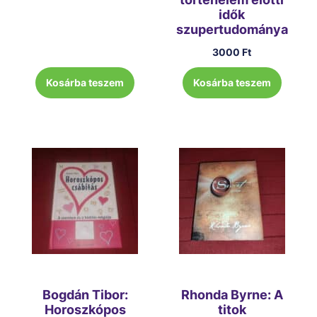
idők
szupertudománya
3000
Ft
Kosárba teszem
Kosárba teszem
Bogdán Tibor:
Rhonda Byrne: A
Horoszkópos
titok