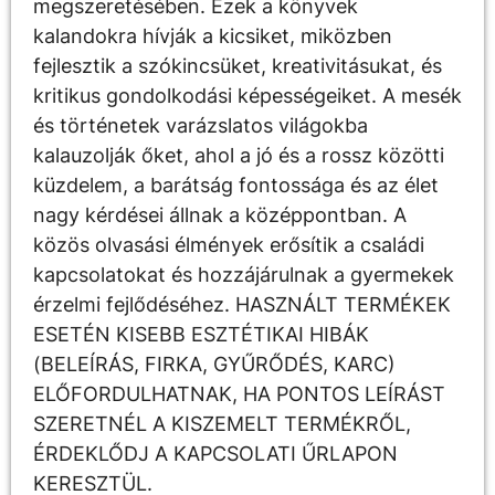
megszeretésében. Ezek a könyvek
kalandokra hívják a kicsiket, miközben
fejlesztik a szókincsüket, kreativitásukat, és
kritikus gondolkodási képességeiket. A mesék
és történetek varázslatos világokba
kalauzolják őket, ahol a jó és a rossz közötti
küzdelem, a barátság fontossága és az élet
nagy kérdései állnak a középpontban. A
közös olvasási élmények erősítik a családi
kapcsolatokat és hozzájárulnak a gyermekek
érzelmi fejlődéséhez. HASZNÁLT TERMÉKEK
ESETÉN KISEBB ESZTÉTIKAI HIBÁK
(BELEÍRÁS, FIRKA, GYŰRŐDÉS, KARC)
ELŐFORDULHATNAK, HA PONTOS LEÍRÁST
SZERETNÉL A KISZEMELT TERMÉKRŐL,
ÉRDEKLŐDJ A KAPCSOLATI ŰRLAPON
KERESZTÜL.