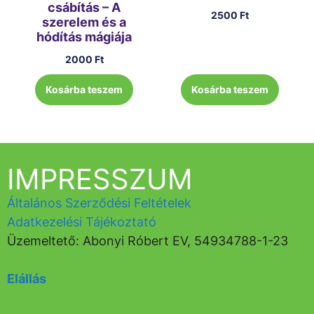
csábítás – A
2500
Ft
szerelem és a
hódítás mágiája
2000
Ft
Kosárba teszem
Kosárba teszem
IMPRESSZUM
Általános Szerződési Feltételek
Adatkezelési Tájékoztató
Üzemeltető: Abonyi Róbert EV, 54934788-1-23
Elállás