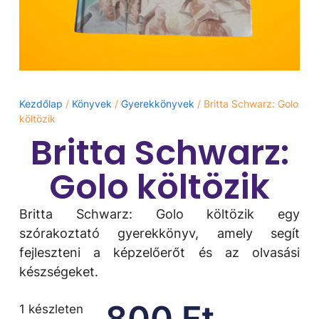
Kezdőlap
/
Könyvek
/
Gyerekkönyvek
/ Britta Schwarz: Golo
​költözik
Britta Schwarz:
Golo ​költözik
Britta Schwarz: Golo ​költözik egy
szórakoztató gyerekkönyv, amely segít
fejleszteni a képzelőerőt és az olvasási
készségeket.
800
Ft
1 készleten