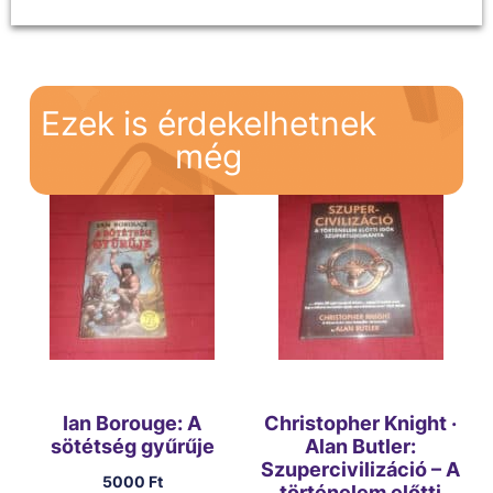
Ezek is érdekelhetnek
még
Ian Borouge: A
Christopher Knight ·
sötétség gyűrűje
Alan Butler:
Szupercivilizáció – A
5000
Ft
történelem előtti