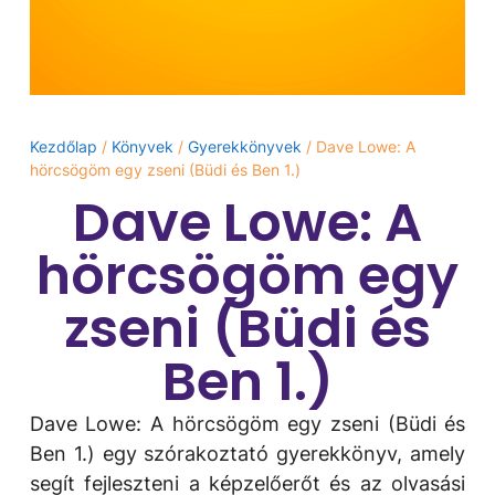
Kezdőlap
/
Könyvek
/
Gyerekkönyvek
/ Dave Lowe: A
hörcsögöm egy zseni (Büdi és Ben 1.)
Dave Lowe: A
hörcsögöm egy
zseni (Büdi és
Ben 1.)
Dave Lowe: A hörcsögöm egy zseni (Büdi és
Ben 1.) egy szórakoztató gyerekkönyv, amely
segít fejleszteni a képzelőerőt és az olvasási