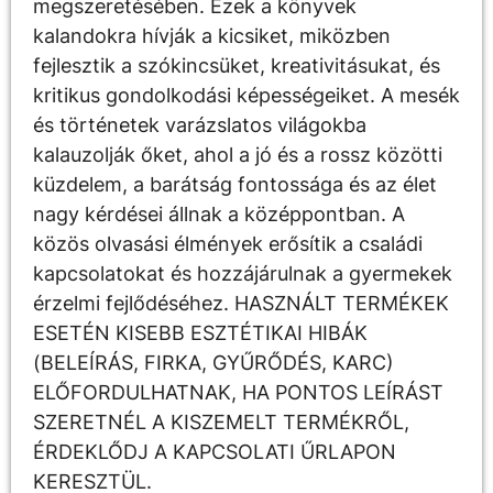
megszeretésében. Ezek a könyvek
kalandokra hívják a kicsiket, miközben
fejlesztik a szókincsüket, kreativitásukat, és
kritikus gondolkodási képességeiket. A mesék
és történetek varázslatos világokba
kalauzolják őket, ahol a jó és a rossz közötti
küzdelem, a barátság fontossága és az élet
nagy kérdései állnak a középpontban. A
közös olvasási élmények erősítik a családi
kapcsolatokat és hozzájárulnak a gyermekek
érzelmi fejlődéséhez. HASZNÁLT TERMÉKEK
ESETÉN KISEBB ESZTÉTIKAI HIBÁK
(BELEÍRÁS, FIRKA, GYŰRŐDÉS, KARC)
ELŐFORDULHATNAK, HA PONTOS LEÍRÁST
SZERETNÉL A KISZEMELT TERMÉKRŐL,
ÉRDEKLŐDJ A KAPCSOLATI ŰRLAPON
KERESZTÜL.