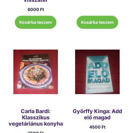
6000
Ft
Kosárba teszem
Kosárba teszem
Carla Bardi:
Györffy Kinga: Add
Klasszikus
elő magad
vegetáriánus konyha
4500
Ft