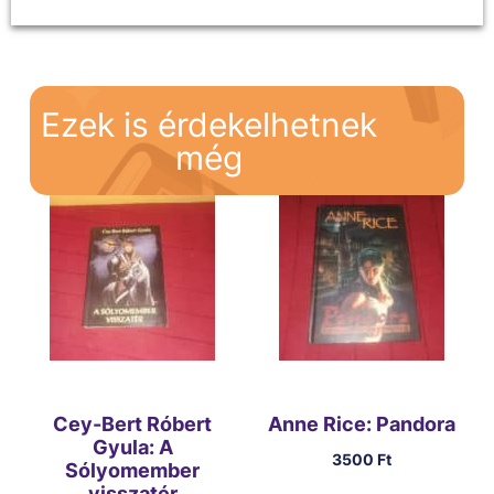
Ezek is érdekelhetnek
még
Cey-Bert Róbert
Anne Rice: Pandora
Gyula: A
3500
Ft
Sólyomember
visszatér