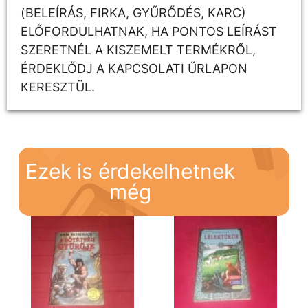
(BELEÍRÁS, FIRKA, GYŰRŐDÉS, KARC)
ELŐFORDULHATNAK, HA PONTOS LEÍRÁST
SZERETNÉL A KISZEMELT TERMÉKRŐL,
ÉRDEKLŐDJ A KAPCSOLATI ŰRLAPON
KERESZTÜL.
Ezek is érdekelhetnek
még