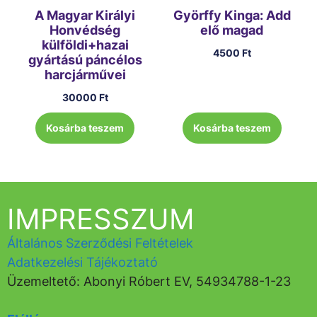
A Magyar Királyi
Györffy Kinga: Add
Honvédség
elő magad
külföldi+hazai
4500
Ft
gyártású páncélos
harcjárművei
30000
Ft
Kosárba teszem
Kosárba teszem
IMPRESSZUM
Általános Szerződési Feltételek
Adatkezelési Tájékoztató
Üzemeltető: Abonyi Róbert EV, 54934788-1-23