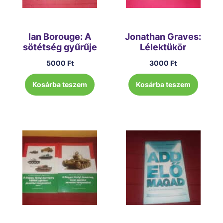
Ian Borouge: A
Jonathan Graves:
sötétség gyűrűje
Lélektükör
5000
Ft
3000
Ft
Kosárba teszem
Kosárba teszem