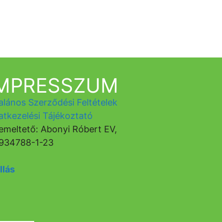
IMPRESSZUM
alános Szerződési Feltételek
atkezelési Tájékoztató
emeltető: Abonyi Róbert EV,
934788-1-23
llás