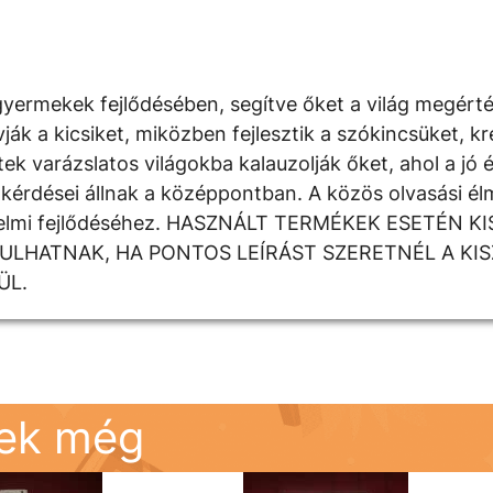
yermekek fejlődésében, segítve őket a világ megért
 a kicsiket, miközben fejlesztik a szókincsüket, krea
k varázslatos világokba kalauzolják őket, ahol a jó é
kérdései állnak a középpontban. A közös olvasási élm
rzelmi fejlődéséhez. HASZNÁLT TERMÉKEK ESETÉN K
DULHATNAK, HA PONTOS LEÍRÁST SZERETNÉL A KI
ÜL.
nek még