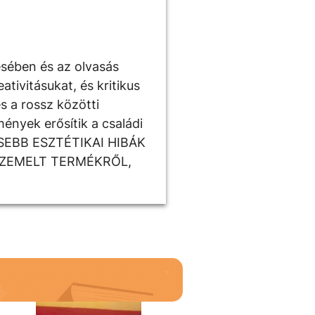
ésében és az olvasás
tivitásukat, és kritikus
s a rossz közötti
ények erősítik a családi
ISEBB ESZTÉTIKAI HIBÁK
SZEMELT TERMÉKRŐL,