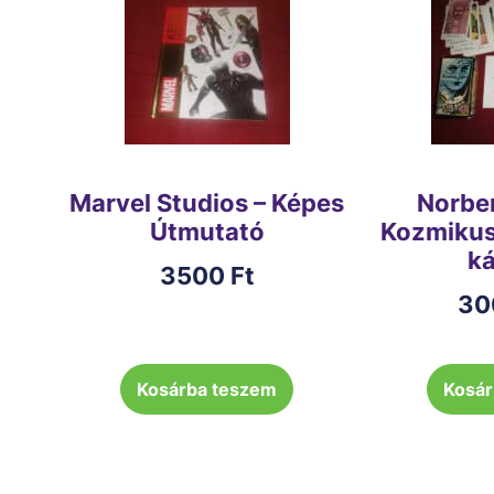
Marvel Studios – Képes
Norbe
Útmutató
Kozmikus 
ká
3500
Ft
30
Kosárba teszem
Kosár