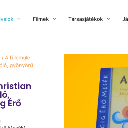
ivalók
Filmek
Társasjátékok
Já
k
/ A fülemüle
óló, gyönyörű
hristian
ló,
g Érő
n
 Érő Mesék)