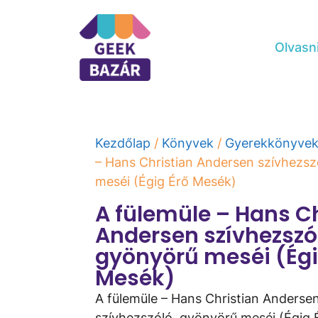
Olvasn
Kezdőlap
/
Könyvek
/
Gyerekkönyve
– Hans Christian Andersen szívhezsz
meséi (Égig Érő Mesék)
A fülemüle – Hans C
Andersen szívhezszó
gyönyörű meséi (Égi
Mesék)
A fülemüle – Hans Christian Anderse
szívhezszóló, gyönyörű meséi (Égig