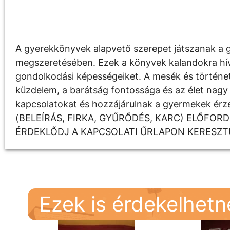
Leírás
A gyerekkönyvek alapvető szerepet játszanak a g
megszeretésében. Ezek a könyvek kalandokra hívják
gondolkodási képességeiket. A mesék és története
küzdelem, a barátság fontossága és az élet nagy 
kapcsolatokat és hozzájárulnak a gyermekek é
(BELEÍRÁS, FIRKA, GYŰRŐDÉS, KARC) ELŐFOR
ÉRDEKLŐDJ A KAPCSOLATI ŰRLAPON KERESZT
Ezek is érdekelhet