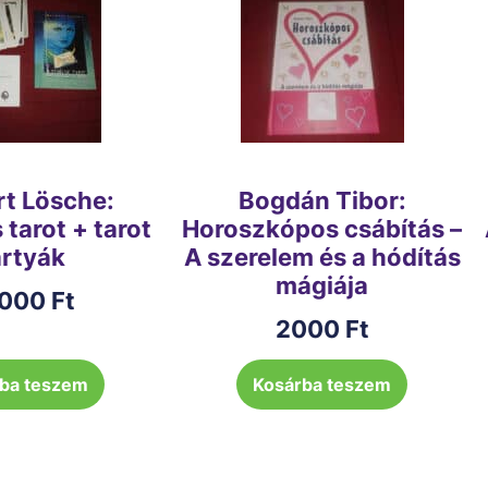
rt Lösche:
Bogdán Tibor:
tarot + tarot
Horoszkópos csábítás –
rtyák
A szerelem és a hódítás
mágiája
000
Ft
2000
Ft
ba teszem
Kosárba teszem