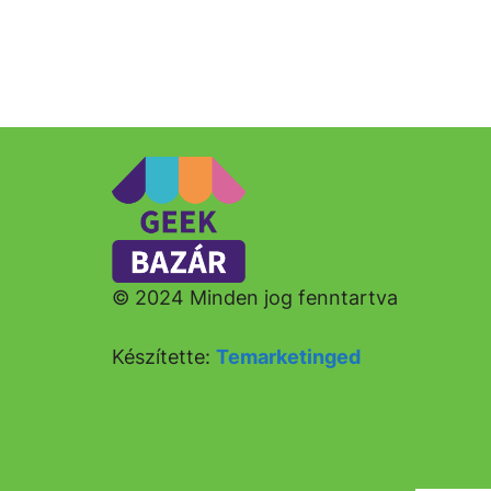
© 2024 Minden jog fenntartva
Készítette:
Temarketinged