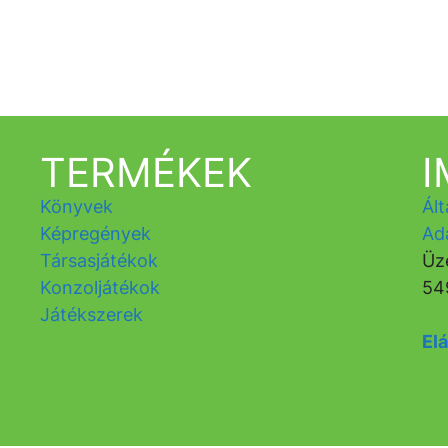
TERMÉKEK
Könyvek
Ált
Képregények
Ad
Társasjátékok
Üz
Konzoljátékok
54
Játékszerek
Elá