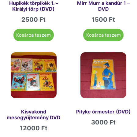
Hupikék törpikék 1. –
Mirr Murr a kandúr 1 –
Királyi törp (DVD)
DVD
2500
Ft
1500
Ft
Kosárba teszem
Kosárba teszem
Kisvakond
Pityke őrmester (DVD)
mesegyűjtemény DVD
3000
Ft
12000
Ft