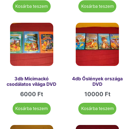
Kosárba teszem
Kosárba teszem
3db Micimackó
4db Őslények országa
csodálatos világa DVD
DVD
6000
Ft
10000
Ft
Kosárba teszem
Kosárba teszem