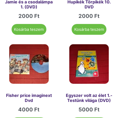
Jamie és a csodalámpa
Hupikék Törpikék 10.
1. (DVD)
DVD
2000
Ft
2000
Ft
Kosárba teszem
Kosárba teszem
Fisher price imaginext
Egyszer volt az élet 1.-
Dvd
Testünk világa (DVD)
4000
Ft
5000
Ft