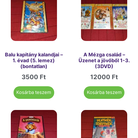
Balu kapitány kalandjai –
A Mézga család –
1. évad (5. lemez)
Üzenet a jövőből 1-3.
(bontatlan)
(3DVD)
3500
Ft
12000
Ft
Kosárba teszem
Kosárba teszem