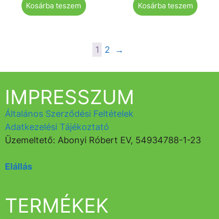
Kosárba teszem
Kosárba teszem
1
2
→
IMPRESSZUM
Általános Szerződési Feltételek
Adatkezelési Tájékoztató
Üzemeltető: Abonyi Róbert EV, 54934788-1-23
Elállás
TERMÉKEK