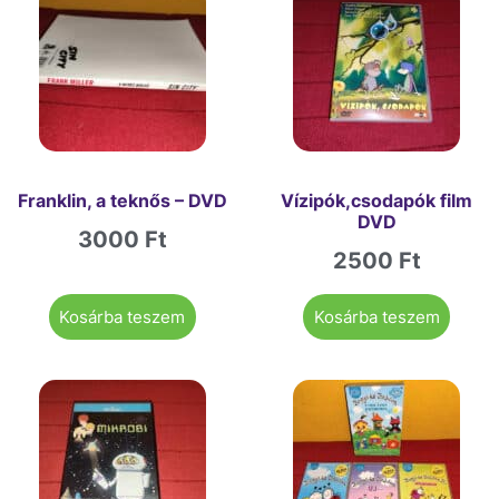
Franklin, a teknős – DVD
Vízipók,csodapók film
DVD
3000
Ft
2500
Ft
Kosárba teszem
Kosárba teszem