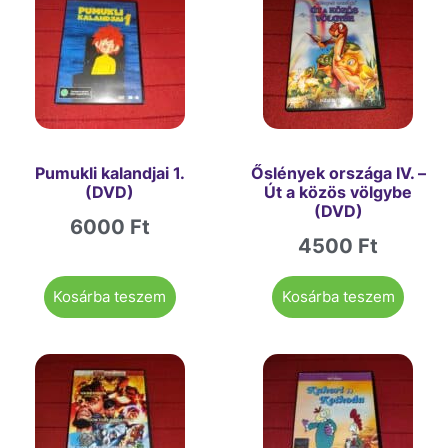
Pumukli kalandjai 1.
Őslények országa IV. –
(DVD)
Út a közös völgybe
(DVD)
6000
Ft
4500
Ft
Kosárba teszem
Kosárba teszem