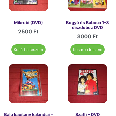
Mikrobi (DVD)
Bogyó és Babóca 1-3
díszdoboz DVD
2500
Ft
3000
Ft
Kosárba teszem
Kosárba teszem
Balu kapitány kalandjai –
Szaffi – DVD