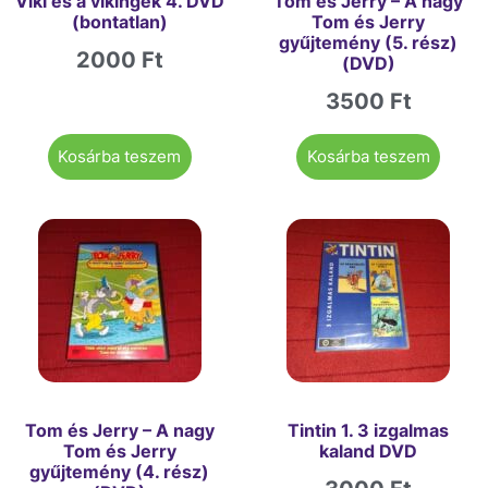
Viki és a vikingek 4. DVD
Tom és Jerry – A nagy
(bontatlan)
Tom és Jerry
gyűjtemény (5. rész)
2000
Ft
(DVD)
3500
Ft
Kosárba teszem
Kosárba teszem
Tom és Jerry – A nagy
Tintin 1. 3 izgalmas
Tom és Jerry
kaland DVD
gyűjtemény (4. rész)