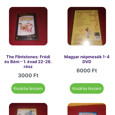
The Flintstones: Frédi
Magyar népmesék 1-4
és Béni – 1. évad 22-28.
DVD
rész
6000
Ft
3000
Ft
Kosárba teszem
Kosárba teszem