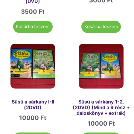
3000
Ft
(DVD)
3500
Ft
Kosárba teszem
Kosárba teszem
Süsü a sárkány I-II
Süsü a sárkány 1-2.
(2DVD)
(2DVD) (Mind a 9 rész +
daloskönyv + extrák)
10000
Ft
10000
Ft