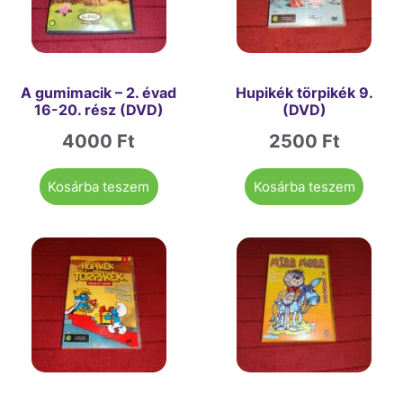
A gumimacik – 2. évad
Hupikék törpikék 9.
16-20. rész (DVD)
(DVD)
4000
Ft
2500
Ft
Kosárba teszem
Kosárba teszem