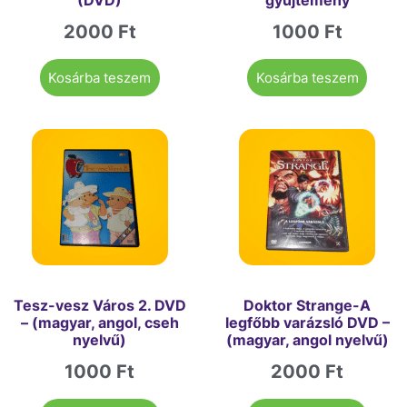
2000
Ft
1000
Ft
Kosárba teszem
Kosárba teszem
Tesz-vesz Város 2. DVD
Doktor Strange-A
– (magyar, angol, cseh
legfőbb varázsló DVD –
nyelvű)
(magyar, angol nyelvű)
1000
Ft
2000
Ft