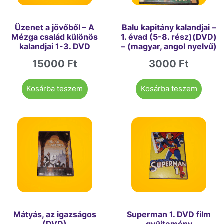
Üzenet a jövőből – A
Balu kapitány kalandjai –
Mézga család különös
1. évad (5-8. rész)(DVD)
kalandjai 1-3. DVD
– (magyar, angol nyelvű)
15000
Ft
3000
Ft
Kosárba teszem
Kosárba teszem
Mátyás, az igazságos
Superman 1. DVD film
(DVD)
gyűjtemény