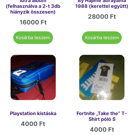
lutra album
By Hajime Sorayama
(felhasználva a 2-t 3db
1988 (kerettel együtt)
hiányzik összesen)
28000
Ft
16000
Ft
Kosárba teszem
Kosárba teszem
Playstation kistáska
Fortnite „Take the” T-
Shirt póló S
4000
Ft
4000
Ft