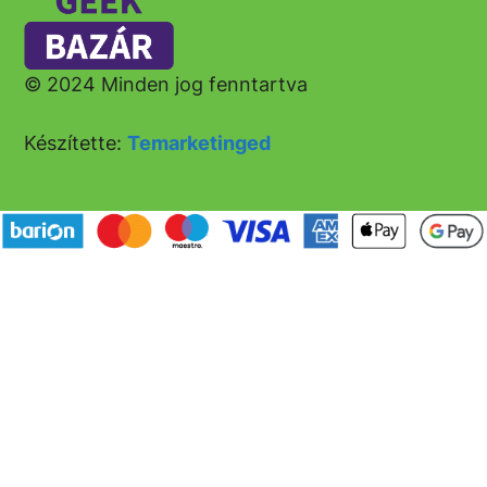
© 2024 Minden jog fenntartva
Készítette:
Temarketinged