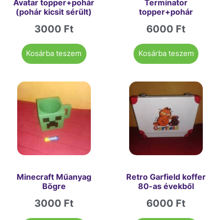
Avatar topper+pohár
Terminator
(pohár kicsit sérült)
topper+pohár
3000
Ft
6000
Ft
Kosárba teszem
Kosárba teszem
Minecraft Műanyag
Retro Garfield koffer
Bögre
80-as évekből
3000
Ft
6000
Ft