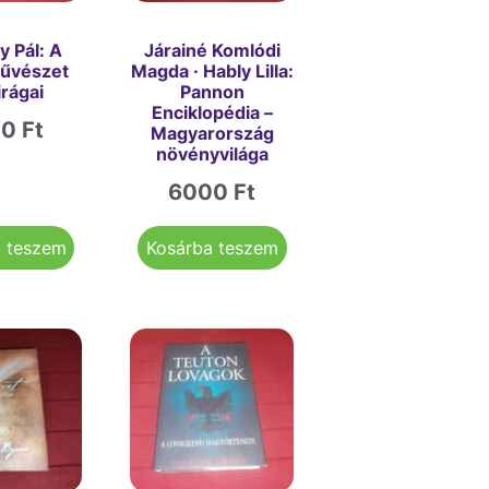
y Pál: A
Járainé Komlódi
űvészet
Magda · Hably Lilla:
irágai
Pannon
Enciklopédia –
00
Ft
Magyarország
növényvilága
6000
Ft
a teszem
Kosárba teszem