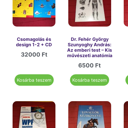
Csomagolás és
Dr. Fehér György
design 1-2 + CD
Szunyoghy András:
Az emberi test – Kis
32000
Ft
művészeti anatómia
6500
Ft
Kosárba teszem
Kosárba teszem