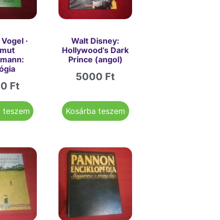
 Vogel ·
Walt Disney:
rmut
Hollywood’s Dark
rmann:
Prince (angol)
lógia
5000
Ft
00
Ft
a teszem
Kosárba teszem