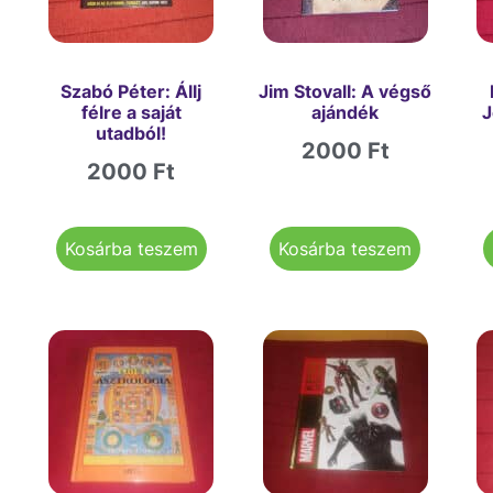
Szabó Péter: Állj
Jim Stovall: A végső
félre a saját
ajándék
J
utadból!
2000
Ft
2000
Ft
Kosárba teszem
Kosárba teszem