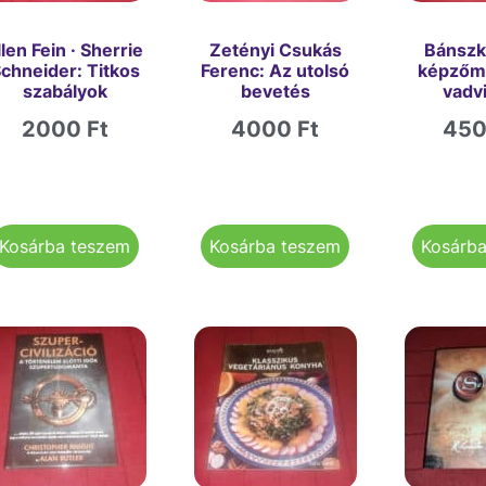
llen Fein · Sherrie
Zetényi Csukás
Bánszk
chneider: Titkos
Ferenc: Az utolsó
képzőm
szabályok
bevetés
vadv
2000
Ft
4000
Ft
45
Kosárba teszem
Kosárba teszem
Kosárb