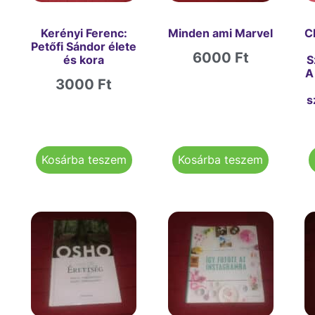
Kerényi Ferenc:
Minden ami Marvel
C
Petőfi Sándor élete
6000
Ft
és kora
S
A
3000
Ft
s
Kosárba teszem
Kosárba teszem