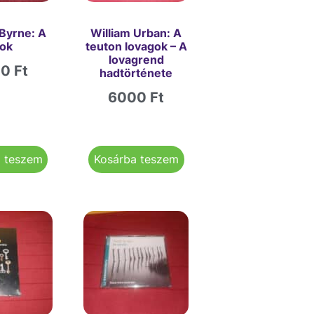
Byrne: A
William Urban: A
tok
teuton lovagok – A
lovagrend
00
Ft
hadtörténete
6000
Ft
a teszem
Kosárba teszem