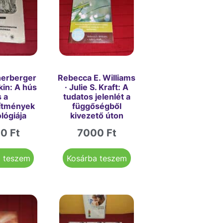
nerberger
Rebecca E. Williams
rkin: A hús
· Julie S. Kraft: A
s a
tudatos jelenlét a
ítmények
függőségből
lógiája
kivezető úton
00
Ft
7000
Ft
a teszem
Kosárba teszem