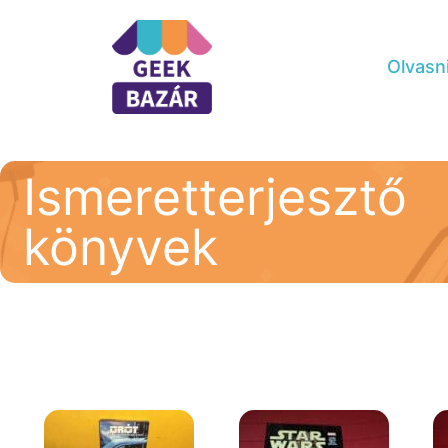
Olvasn
Ismeretterjesztő
könyvek