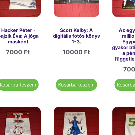
Hacker Péter ·
Scott Kelby: A
Az eg
ajzik Éva: A jóga
digitális fotós könyv
milli
másként
1-3.
Egyp
gyakorlat
7000
Ft
10000
Ft
a pé
függetl
70
Kosárba teszem
Kosárba teszem
Kosárb