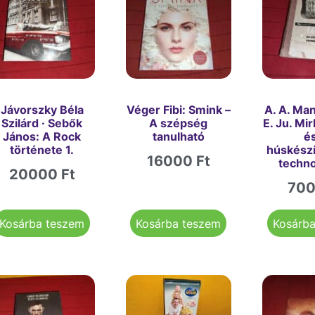
Jávorszky Béla
Véger Fibi: Smink –
A. A. Ma
Szilárd · Sebők
A szépség
E. Ju. Mi
János: A Rock
tanulható
é
története 1.
húskész
16000
Ft
techno
20000
Ft
70
Kosárba teszem
Kosárba teszem
Kosárb