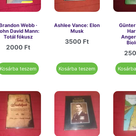
Brandon Webb ·
Ashlee Vance: Elon
Günter
ohn David Mann:
Musk
Ha
Totál fókusz
Ange
3500
Ft
Bio
2000
Ft
25
Kosárba teszem
Kosárba teszem
Kosárb