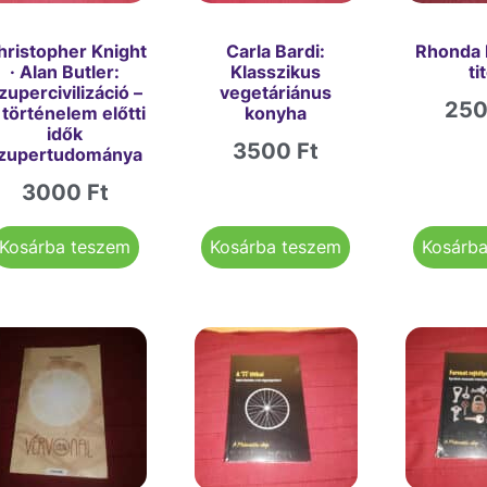
hristopher Knight
Carla Bardi:
Rhonda 
· Alan Butler:
Klasszikus
ti
zupercivilizáció –
vegetáriánus
25
 történelem előtti
konyha
idők
3500
Ft
zupertudománya
3000
Ft
Kosárba teszem
Kosárba teszem
Kosárb