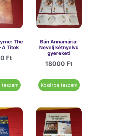
yrne: The
Bán Annamária:
– A Titok
Nevelj kétnyelvű
gyereket!
00
Ft
18000
Ft
a teszem
Kosárba teszem