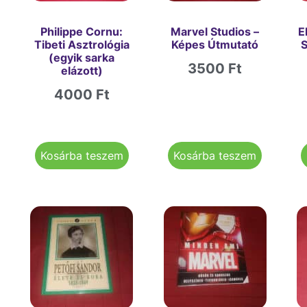
Philippe Cornu:
Marvel Studios –
E
Tibeti Asztrológia
Képes Útmutató
S
(egyik sarka
3500
Ft
elázott)
4000
Ft
Kosárba teszem
Kosárba teszem