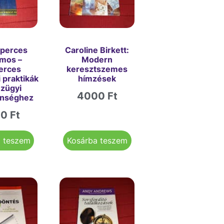
yperces
Caroline Birkett:
omos –
Modern
erces
keresztszemes
i praktikák
hímzések
nzügyi
4000
Ft
enséghez
00
Ft
a teszem
Kosárba teszem