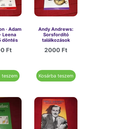
on · Adam
Andy Andrews:
 · Leena
Sorsfordító
5 döntés
találkozások
00
Ft
2000
Ft
a teszem
Kosárba teszem