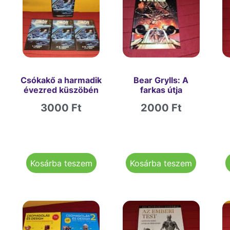
Csókakő a harmadik
Bear Grylls: A
évezred küszöbén
farkas útja
3000
Ft
2000
Ft
Kosárba teszem
Kosárba teszem