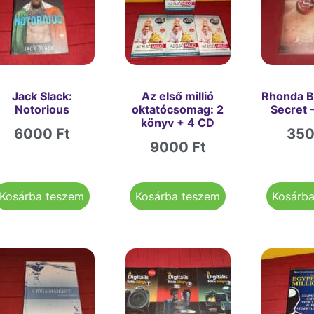
Jack Slack:
Az első millió
Rhonda B
Notorious
oktatócsomag: 2
Secret 
könyv + 4 CD
6000
Ft
35
9000
Ft
Kosárba teszem
Kosárba teszem
Kosárb