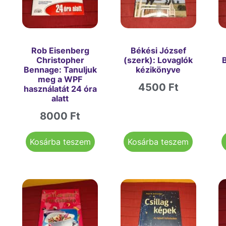
Rob Eisenberg
Békési József
Christopher
(szerk): Lovaglók
B
Bennage: Tanuljuk
kézikönyve
meg a WPF
4500
Ft
használatát 24 óra
alatt
8000
Ft
Kosárba teszem
Kosárba teszem