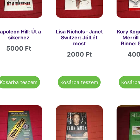
apoleon Hill: Út a
Lisa Nichols · Janet
Kory Kog
sikerhez
Switzer: JólLét
Merrill
most
Rinne: 
5000
Ft
2000
Ft
40
Kosárba teszem
Kosárba teszem
Kosárb