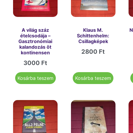
A világ száz
Klaus M.
N
ételcsodája –
Schittenhelm:
Gasztronómiai
Csillagképek
kalandozás öt
2800
Ft
kontinensen
3000
Ft
Kosárba teszem
Kosárba teszem