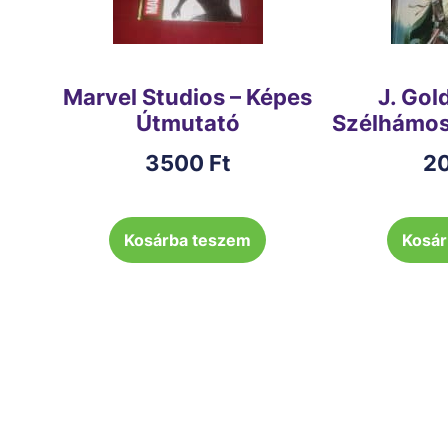
Marvel Studios – Képes
J. Gol
Útmutató
Szélhámos
3500
Ft
2
Kosárba teszem
Kosár