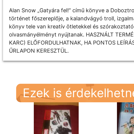
Alan Snow „Gatyára fel!” című könyve a Doboztroll
történet főszereplője, a kalandvágyó troll, izga
könyv tele van kreatív ötletekkel és szórakoztató
olvasmányélményt nyújtanak. HASZNÁLT TERMÉ
KARC) ELŐFORDULHATNAK, HA PONTOS LEÍRÁS
ŰRLAPON KERESZTÜL.
Ezek is érdekelhet