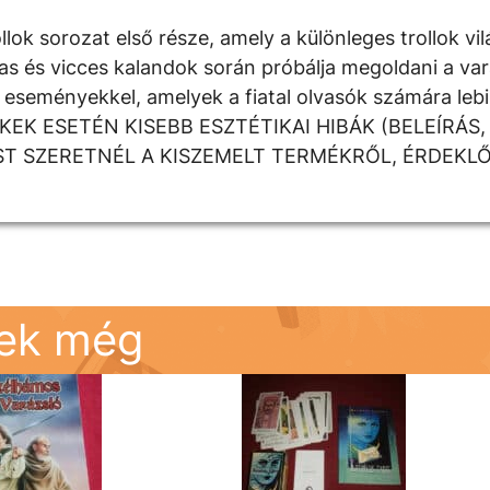
ok sorozat első része, amely a különleges trollok vil
lmas és vicces kalandok során próbálja megoldani a va
 eseményekkel, amelyek a fiatal olvasók számára lebi
KEK ESETÉN KISEBB ESZTÉTIKAI HIBÁK (BELEÍRÁS,
T SZERETNÉL A KISZEMELT TERMÉKRŐL, ÉRDEKLŐ
nek még