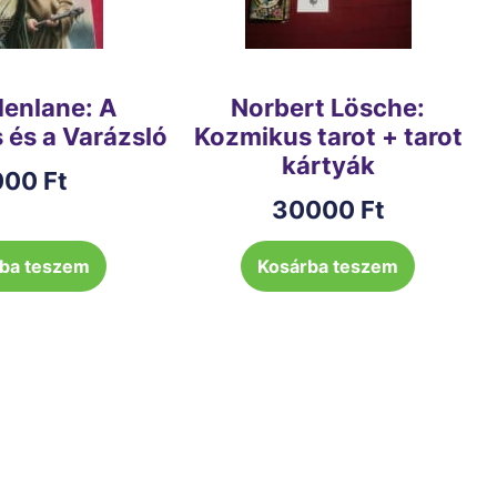
denlane: A
Norbert Lösche:
 és a Varázsló
Kozmikus tarot + tarot
kártyák
000
Ft
30000
Ft
ba teszem
Kosárba teszem