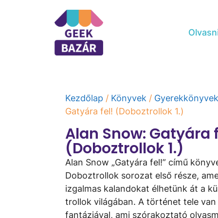
Olvasn
Kezdőlap
/
Könyvek
/
Gyerekkönyve
Gatyára ​fel! (Doboztrollok 1.)
Alan Snow: Gatyára ​f
(Doboztrollok 1.)
Alan Snow „Gatyára fel!” című könyv
Doboztrollok sorozat első része, am
izgalmas kalandokat élhetünk át a kü
trollok világában. A történet tele va
fantáziával, ami szórakoztató olvasm