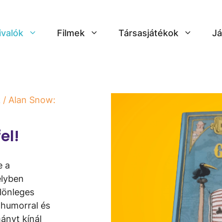
ivalók
Filmek
Társasjátékok
Já
k
/ Alan Snow:
el!
e a
elyben
lönleges
n humorral és
ányt kínál