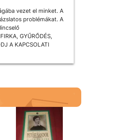
ágába vezet el minket. A
rázslatos problémákat. A
lincselő
 FIRKA, GYŰRŐDÉS,
DJ A KAPCSOLATI