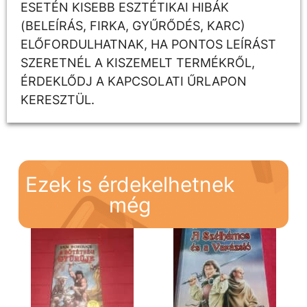
ESETÉN KISEBB ESZTÉTIKAI HIBÁK
(BELEÍRÁS, FIRKA, GYŰRŐDÉS, KARC)
ELŐFORDULHATNAK, HA PONTOS LEÍRÁST
SZERETNÉL A KISZEMELT TERMÉKRŐL,
ÉRDEKLŐDJ A KAPCSOLATI ŰRLAPON
KERESZTÜL.
Ezek is érdekelhetnek
még