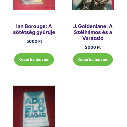
Ian Borouge: A
J. Goldenlane: A
sötétség gyűrűje
Szélhámos és a
Varázsló
5000
Ft
2000
Ft
Kosárba teszem
Kosárba teszem