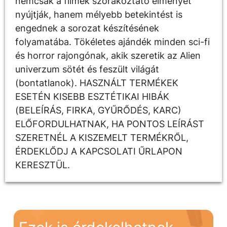
nemcsak a filmek szórakoztató élményét
nyújtják, hanem mélyebb betekintést is
engednek a sorozat készítésének
folyamatába. Tökéletes ajándék minden sci-fi
és horror rajongónak, akik szeretik az Alien
univerzum sötét és feszült világát
(bontatlanok). HASZNÁLT TERMÉKEK
ESETÉN KISEBB ESZTÉTIKAI HIBÁK
(BELEÍRÁS, FIRKA, GYŰRŐDÉS, KARC)
ELŐFORDULHATNAK, HA PONTOS LEÍRÁST
SZERETNÉL A KISZEMELT TERMÉKRŐL,
ÉRDEKLŐDJ A KAPCSOLATI ŰRLAPON
KERESZTÜL.