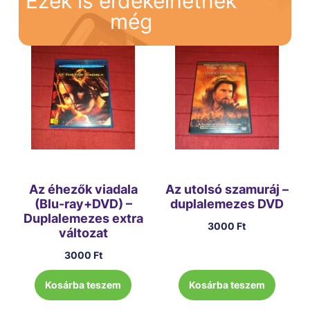
Ezek is érdekelhetnek
még
Az éhezők viadala
Az utolsó szamuráj –
(Blu-ray+DVD) –
duplalemezes DVD
Duplalemezes extra
3000
Ft
változat
3000
Ft
Kosárba teszem
Kosárba teszem