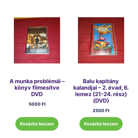
A munka problémái –
Balu kapitány
könyv filmesítve
kalandjai – 2. évad, 6.
DVD
lemez (21-24. rész)
(DVD)
5000
Ft
2500
Ft
Kosárba teszem
Kosárba teszem