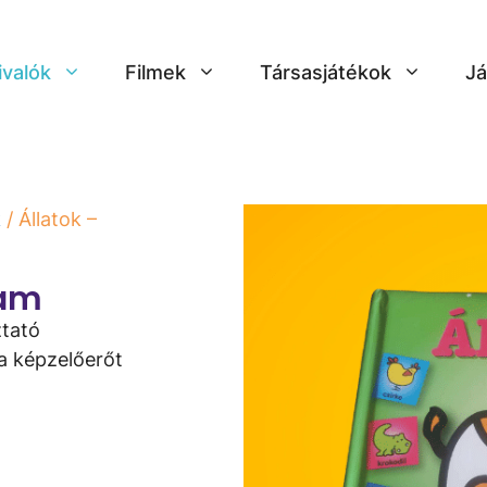
ivalók
Filmek
Társasjátékok
Já
k
/ Állatok –
ram
ztató
 a képzelőerőt