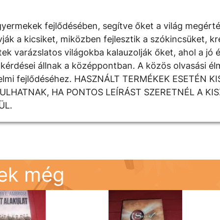
yermekek fejlődésében, segítve őket a világ megért
 a kicsiket, miközben fejlesztik a szókincsüket, krea
k varázslatos világokba kalauzolják őket, ahol a jó é
kérdései állnak a középpontban. A közös olvasási élm
rzelmi fejlődéséhez. HASZNÁLT TERMÉKEK ESETÉN K
DULHATNAK, HA PONTOS LEÍRÁST SZERETNÉL A KI
ÜL.
nek még