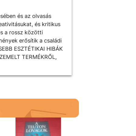
ésében és az olvasás
tivitásukat, és kritikus
s a rossz közötti
ények erősítik a családi
ISEBB ESZTÉTIKAI HIBÁK
SZEMELT TERMÉKRŐL,