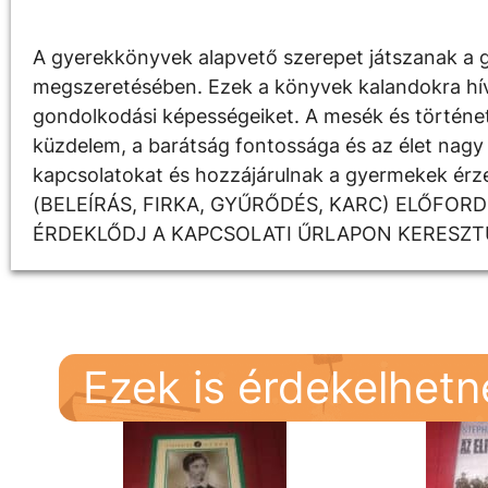
A gyerekkönyvek alapvető szerepet játszanak a g
megszeretésében. Ezek a könyvek kalandokra hívják
gondolkodási képességeiket. A mesék és története
küzdelem, a barátság fontossága és az élet nagy 
kapcsolatokat és hozzájárulnak a gyermekek é
(BELEÍRÁS, FIRKA, GYŰRŐDÉS, KARC) ELŐFOR
ÉRDEKLŐDJ A KAPCSOLATI ŰRLAPON KERESZT
Ezek is érdekelhet