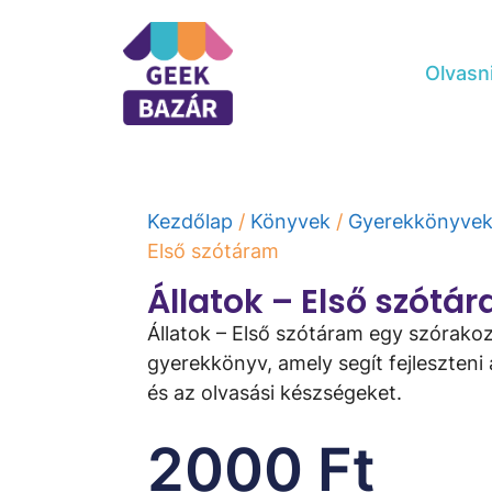
Olvasn
Kezdőlap
/
Könyvek
/
Gyerekkönyve
Első szótáram
Állatok – Első szótá
Állatok – Első szótáram egy szórako
gyerekkönyv, amely segít fejleszteni
és az olvasási készségeket.
2000
Ft