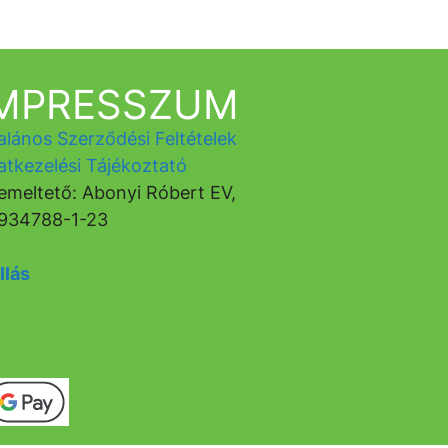
IMPRESSZUM
alános Szerződési Feltételek
atkezelési Tájékoztató
emeltető: Abonyi Róbert EV,
934788-1-23
llás