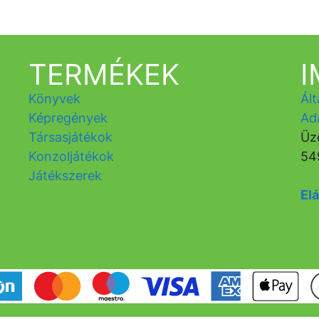
TERMÉKEK
Könyvek
Ált
Képregények
Ad
Társasjátékok
Üz
Konzoljátékok
54
Játékszerek
Elá