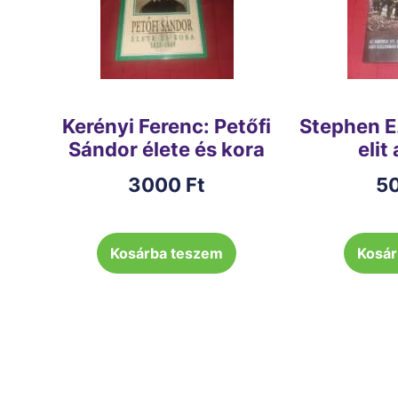
Kerényi Ferenc: Petőfi
Stephen E
Sándor élete és kora
elit
3000
Ft
5
Kosárba teszem
Kosár