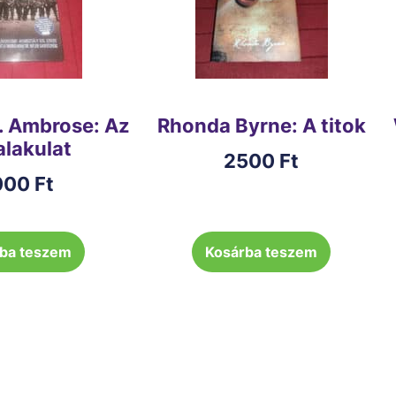
. Ambrose: Az
Rhonda Byrne: A titok
 alakulat
2500
Ft
000
Ft
ba teszem
Kosárba teszem