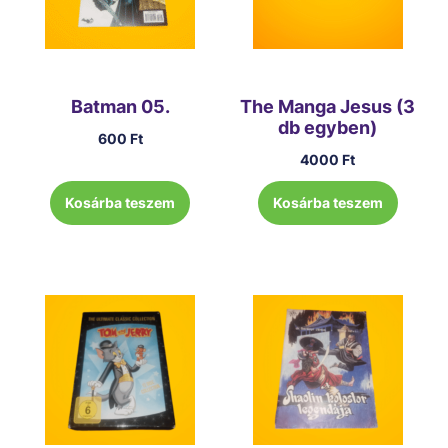
Batman 05.
The Manga Jesus (3
db egyben)
600
Ft
4000
Ft
Kosárba teszem
Kosárba teszem