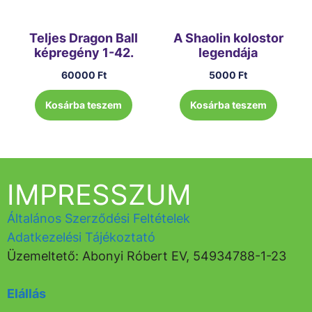
Teljes Dragon Ball
A Shaolin kolostor
képregény 1-42.
legendája
60000
Ft
5000
Ft
Kosárba teszem
Kosárba teszem
IMPRESSZUM
Általános Szerződési Feltételek
Adatkezelési Tájékoztató
Üzemeltető: Abonyi Róbert EV, 54934788-1-23
Elállás