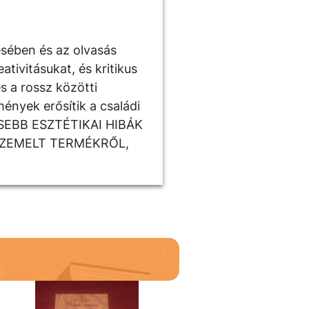
ésében és az olvasás
tivitásukat, és kritikus
s a rossz közötti
ények erősítik a családi
ISEBB ESZTÉTIKAI HIBÁK
SZEMELT TERMÉKRŐL,