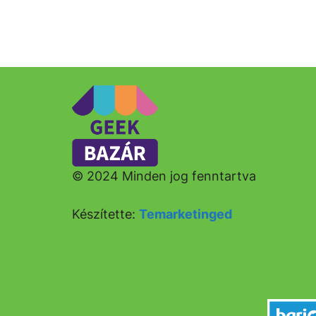
© 2024 Minden jog fenntartva
Készítette:
Temarketinged