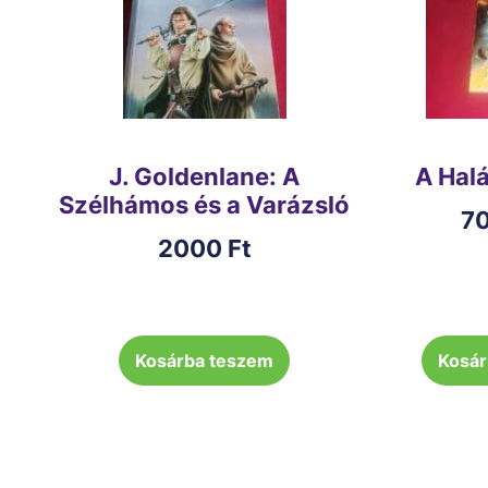
J. Goldenlane: A
A Hal
Szélhámos és a Varázsló
7
2000
Ft
Kosárba teszem
Kosár