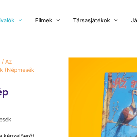
ivalók
Filmek
Társasjátékok
Já
k
/ Az
ék (Népmesék
ép
esék
ó
 a képzelőerőt