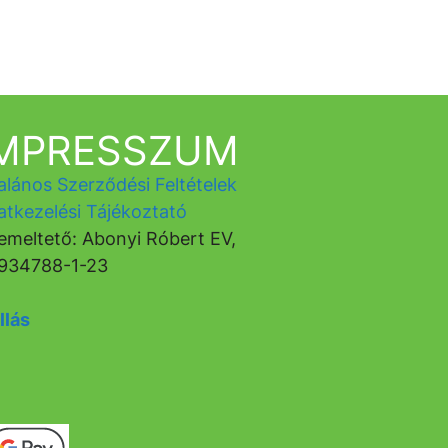
IMPRESSZUM
alános Szerződési Feltételek
atkezelési Tájékoztató
emeltető: Abonyi Róbert EV,
934788-1-23
llás