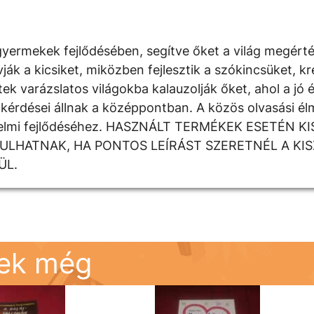
yermekek fejlődésében, segítve őket a világ megért
 a kicsiket, miközben fejlesztik a szókincsüket, krea
k varázslatos világokba kalauzolják őket, ahol a jó é
kérdései állnak a középpontban. A közös olvasási élm
rzelmi fejlődéséhez. HASZNÁLT TERMÉKEK ESETÉN K
DULHATNAK, HA PONTOS LEÍRÁST SZERETNÉL A KI
ÜL.
nek még