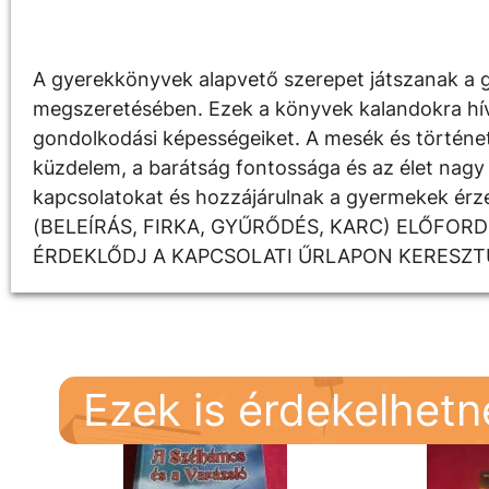
Leírás
A gyerekkönyvek alapvető szerepet játszanak a g
megszeretésében. Ezek a könyvek kalandokra hívják
gondolkodási képességeiket. A mesék és története
küzdelem, a barátság fontossága és az élet nagy 
kapcsolatokat és hozzájárulnak a gyermekek é
(BELEÍRÁS, FIRKA, GYŰRŐDÉS, KARC) ELŐFOR
ÉRDEKLŐDJ A KAPCSOLATI ŰRLAPON KERESZT
Ezek is érdekelhet