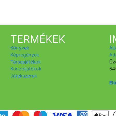
TERMÉKEK
Könyvek
Ált
Képregények
Ad
Társasjátékok
Üz
Konzoljátékok
54
Játékszerek
Elá