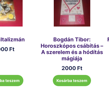
általizmán
Bogdán Tibor:
Horoszkópos csábítás –
000
Ft
A szerelem és a hódítás
mágiája
2000
Ft
ba teszem
Kosárba teszem