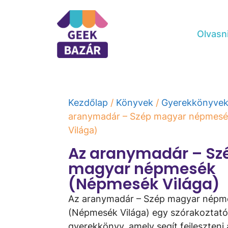
Olvasn
Kezdőlap
/
Könyvek
/
Gyerekkönyve
aranymadár – Szép magyar népmes
Világa)
Az aranymadár – Sz
magyar népmesék
(Népmesék Világa)
Az aranymadár – Szép magyar népm
(Népmesék Világa) egy szórakoztat
gyerekkönyv, amely segít fejleszteni