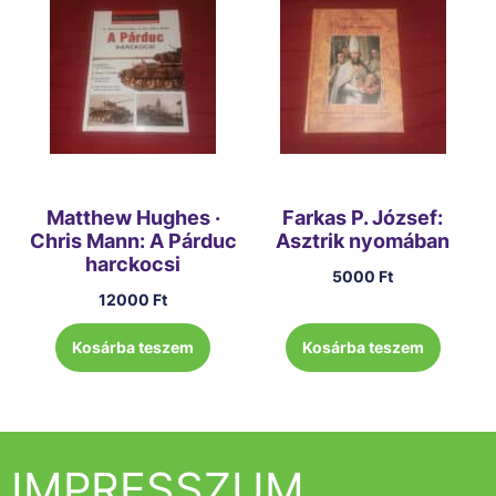
Matthew Hughes ·
Farkas P. József:
Chris Mann: A Párduc
Asztrik nyomában
harckocsi
5000
Ft
12000
Ft
Kosárba teszem
Kosárba teszem
IMPRESSZUM