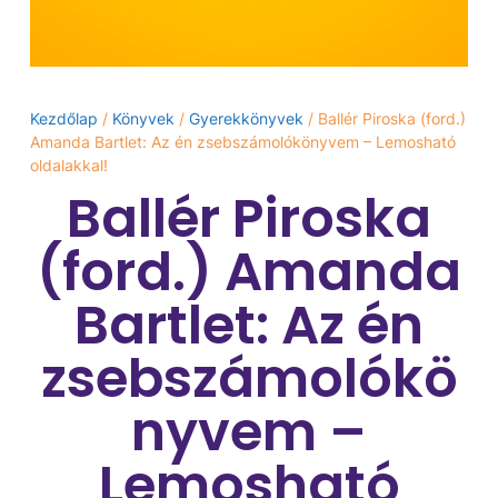
Kezdőlap
/
Könyvek
/
Gyerekkönyvek
/ Ballér Piroska (ford.)
Amanda Bartlet: Az én zsebszámolókönyvem – Lemosható
oldalakkal!
Ballér Piroska
(ford.) Amanda
Bartlet: Az én
zsebszámolókö
nyvem –
Lemosható