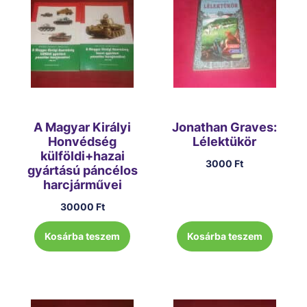
A Magyar Királyi
Jonathan Graves:
Honvédség
Lélektükör
külföldi+hazai
3000
Ft
gyártású páncélos
harcjárművei
30000
Ft
Kosárba teszem
Kosárba teszem