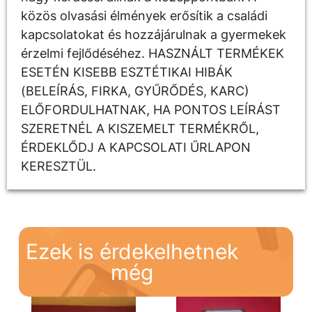
közös olvasási élmények erősítik a családi
kapcsolatokat és hozzájárulnak a gyermekek
érzelmi fejlődéséhez. HASZNÁLT TERMÉKEK
ESETÉN KISEBB ESZTÉTIKAI HIBÁK
(BELEÍRÁS, FIRKA, GYŰRŐDÉS, KARC)
ELŐFORDULHATNAK, HA PONTOS LEÍRÁST
SZERETNÉL A KISZEMELT TERMÉKRŐL,
ÉRDEKLŐDJ A KAPCSOLATI ŰRLAPON
KERESZTÜL.
Ezek is érdekelhetnek
még