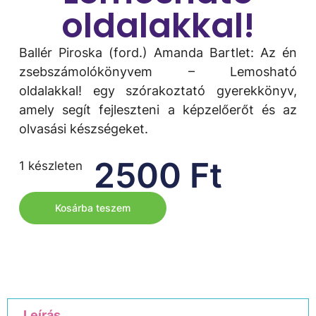
oldalakkal!
Ballér Piroska (ford.) Amanda Bartlet: Az én
zsebszámolókönyvem – Lemosható
oldalakkal! egy szórakoztató gyerekkönyv,
amely segít fejleszteni a képzelőerőt és az
olvasási készségeket.
2500
Ft
1 készleten
Kosárba teszem
Leírás