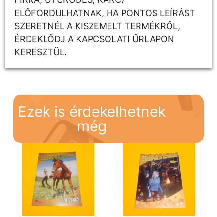
ELŐFORDULHATNAK, HA PONTOS LEÍRÁST
SZERETNÉL A KISZEMELT TERMÉKRŐL,
ÉRDEKLŐDJ A KAPCSOLATI ŰRLAPON
KERESZTÜL.
Ezek is érdekelhetnek
még