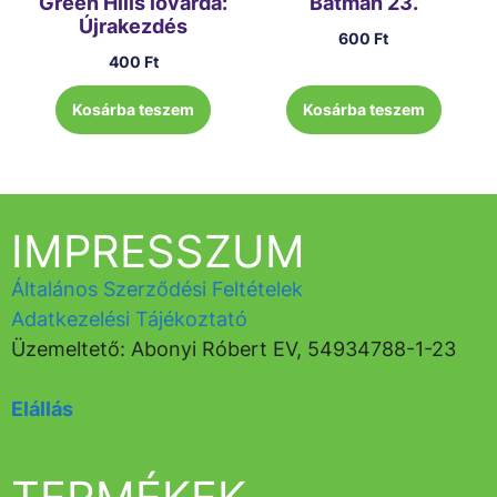
Green Hills lovarda:
Batman 23.
Újrakezdés
600
Ft
400
Ft
Kosárba teszem
Kosárba teszem
IMPRESSZUM
Általános Szerződési Feltételek
Adatkezelési Tájékoztató
Üzemeltető: Abonyi Róbert EV, 54934788-1-23
Elállás