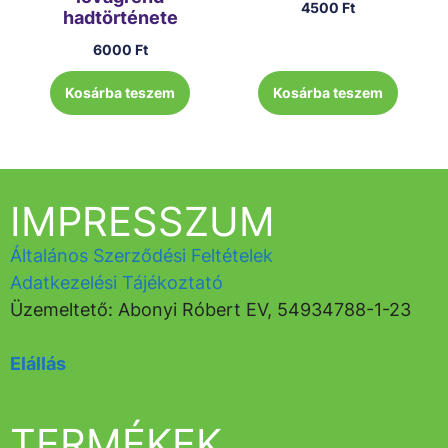
4500
Ft
hadtörténete
6000
Ft
Kosárba teszem
Kosárba teszem
IMPRESSZUM
Általános Szerződési Feltételek
Adatkezelési Tájékoztató
Üzemeltető: Abonyi Róbert EV, 54934788-1-23
Elállás
TERMÉKEK