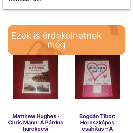
Ezek is érdekelhetnek
még
Matthew Hughes ·
Bogdán Tibor:
Chris Mann: A Párduc
Horoszkópos
harckocsi
csábítás – A