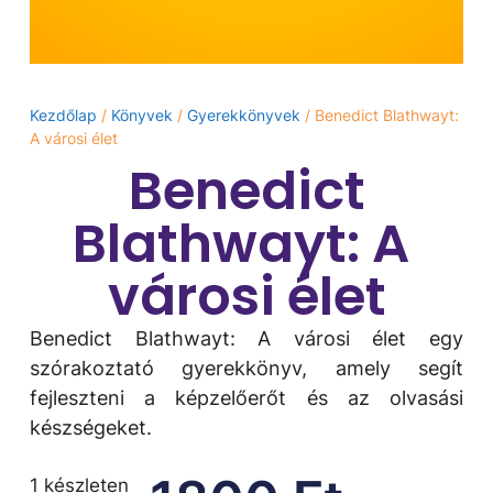
Kezdőlap
/
Könyvek
/
Gyerekkönyvek
/ Benedict Blathwayt:
A ​városi élet
Benedict
Blathwayt: A ​
városi élet
Benedict Blathwayt: A ​városi élet egy
szórakoztató gyerekkönyv, amely segít
fejleszteni a képzelőerőt és az olvasási
készségeket.
1 készleten