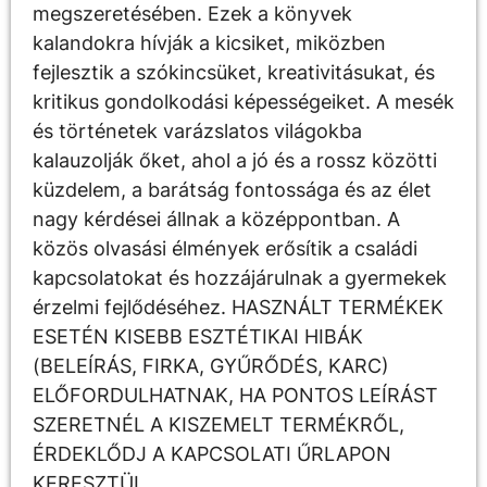
megszeretésében. Ezek a könyvek
kalandokra hívják a kicsiket, miközben
fejlesztik a szókincsüket, kreativitásukat, és
kritikus gondolkodási képességeiket. A mesék
és történetek varázslatos világokba
kalauzolják őket, ahol a jó és a rossz közötti
küzdelem, a barátság fontossága és az élet
nagy kérdései állnak a középpontban. A
közös olvasási élmények erősítik a családi
kapcsolatokat és hozzájárulnak a gyermekek
érzelmi fejlődéséhez. HASZNÁLT TERMÉKEK
ESETÉN KISEBB ESZTÉTIKAI HIBÁK
(BELEÍRÁS, FIRKA, GYŰRŐDÉS, KARC)
ELŐFORDULHATNAK, HA PONTOS LEÍRÁST
SZERETNÉL A KISZEMELT TERMÉKRŐL,
ÉRDEKLŐDJ A KAPCSOLATI ŰRLAPON
KERESZTÜL.