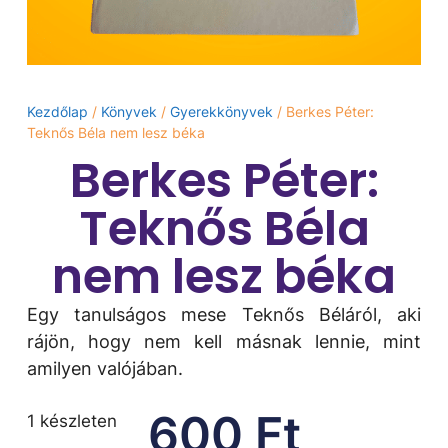
Kezdőlap
/
Könyvek
/
Gyerekkönyvek
/ Berkes Péter:
Teknős Béla nem lesz béka
Berkes Péter:
Teknős Béla
nem lesz béka
Egy tanulságos mese Teknős Béláról, aki
rájön, hogy nem kell másnak lennie, mint
amilyen valójában.
600
Ft
1 készleten