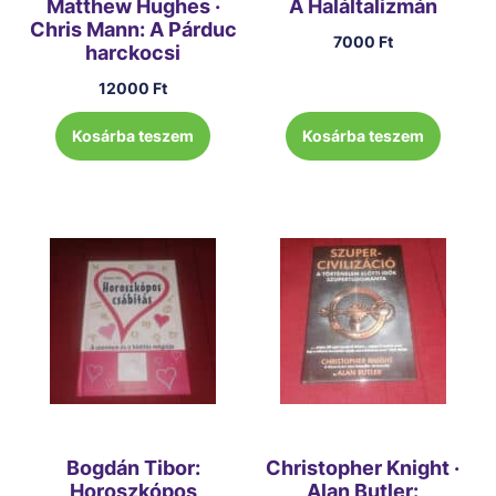
Matthew Hughes ·
A Haláltalizmán
Chris Mann: A Párduc
7000
Ft
harckocsi
12000
Ft
Kosárba teszem
Kosárba teszem
Bogdán Tibor:
Christopher Knight ·
Horoszkópos
Alan Butler: