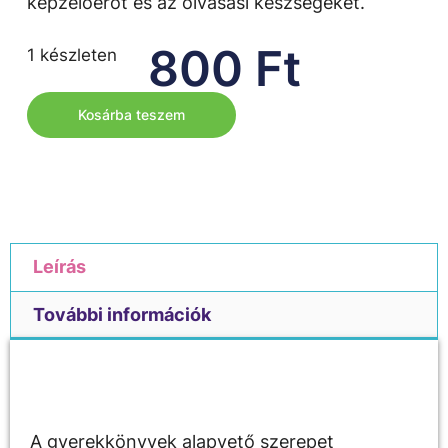
képzelőerőt és az olvasási készségeket.
800
Ft
1 készleten
Kosárba teszem
Leírás
További információk
Leírás
A gyerekkönyvek alapvető szerepet