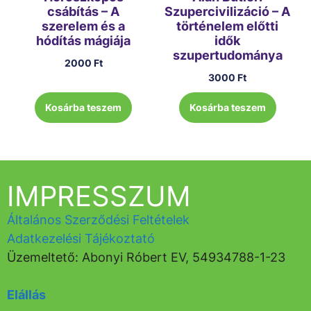
csábítás – A
Szupercivilizáció – A
szerelem és a
történelem előtti
hódítás mágiája
idők
szupertudománya
2000
Ft
3000
Ft
Kosárba teszem
Kosárba teszem
IMPRESSZUM
Általános Szerződési Feltételek
Adatkezelési Tájékoztató
Üzemeltető: Abonyi Róbert EV, 54934788-1-23
Elállás