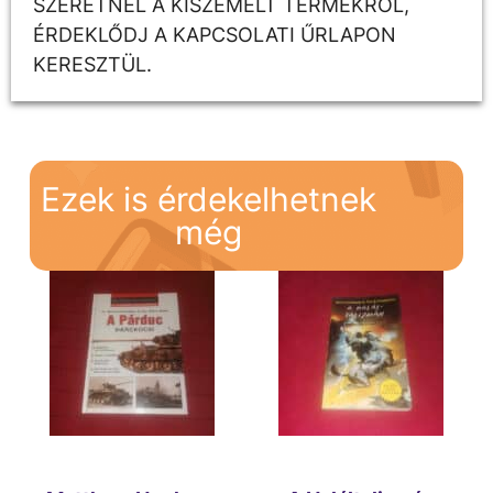
SZERETNÉL A KISZEMELT TERMÉKRŐL,
ÉRDEKLŐDJ A KAPCSOLATI ŰRLAPON
KERESZTÜL.
Ezek is érdekelhetnek
még