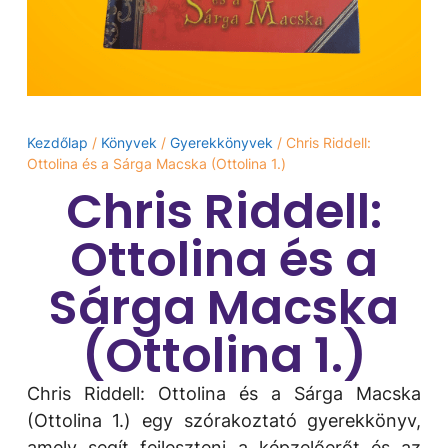
Kezdőlap
/
Könyvek
/
Gyerekkönyvek
/ Chris Riddell:
Ottolina és a Sárga Macska (Ottolina 1.)
Chris Riddell:
Ottolina és a
Sárga Macska
(Ottolina 1.)
Chris Riddell: Ottolina és a Sárga Macska
(Ottolina 1.) egy szórakoztató gyerekkönyv,
amely segít fejleszteni a képzelőerőt és az