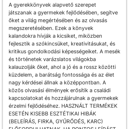
A gyerekkönyvek alapvető szerepet
játszanak a gyermekek fejlődésében, segítve
őket a világ megértésében és az olvasás
megszeretésében. Ezek a könyvek
kalandokra hívják a kicsiket, miközben
fejlesztik a szókincsüket, kreativitásukat, és
kritikus gondolkodási képességeiket. A mesék
és történetek varázslatos világokba
kalauzolják őket, ahol a jó és a rossz közötti
küzdelem, a barátság fontossága és az élet
nagy kérdései állnak a középpontban. A
közös olvasási élmények erősítik a családi
kapcsolatokat és hozzájárulnak a gyermekek
érzelmi fejlődéséhez. HASZNÁLT TERMÉKEK
ESETÉN KISEBB ESZTÉTIKAI HIBÁK
(BELEÍRÁS, FIRKA, GYŰRŐDÉS, KARC)