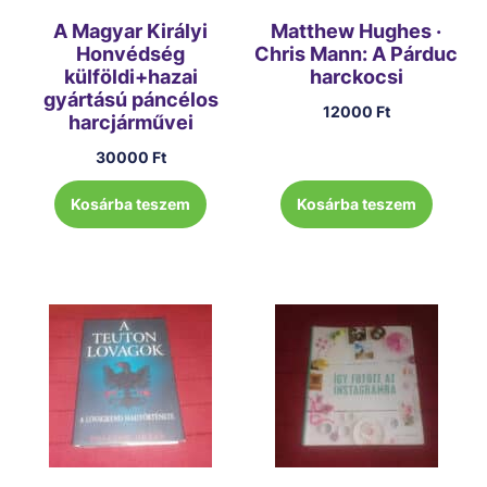
A Magyar Királyi
Matthew Hughes ·
Honvédség
Chris Mann: A Párduc
külföldi+hazai
harckocsi
gyártású páncélos
12000
Ft
harcjárművei
30000
Ft
Kosárba teszem
Kosárba teszem