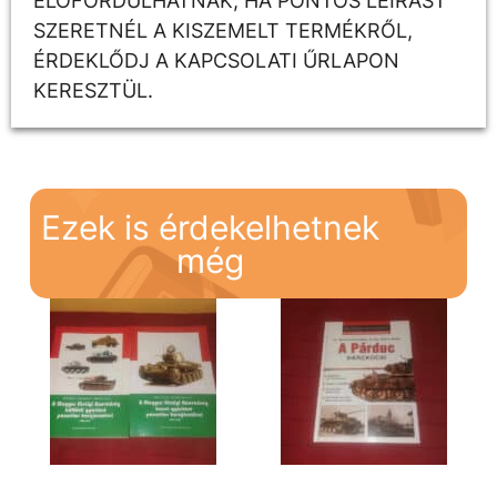
ELŐFORDULHATNAK, HA PONTOS LEÍRÁST
SZERETNÉL A KISZEMELT TERMÉKRŐL,
ÉRDEKLŐDJ A KAPCSOLATI ŰRLAPON
KERESZTÜL.
Ezek is érdekelhetnek
még