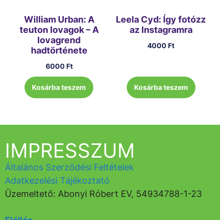
William Urban: A
Leela Cyd: Így fotózz
teuton lovagok – A
az Instagramra
lovagrend
4000
Ft
hadtörténete
6000
Ft
Kosárba teszem
Kosárba teszem
IMPRESSZUM
Általános Szerződési Feltételek
Adatkezelési Tájékoztató
Üzemeltető: Abonyi Róbert EV, 54934788-1-23