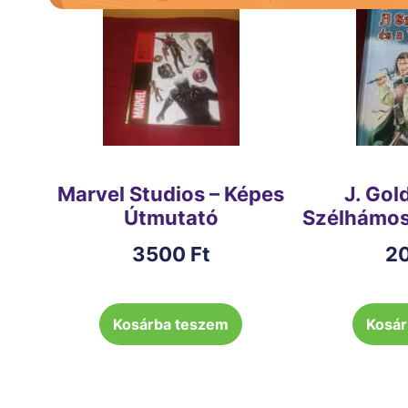
Marvel Studios – Képes
J. Gol
Útmutató
Szélhámos
3500
Ft
2
Kosárba teszem
Kosár