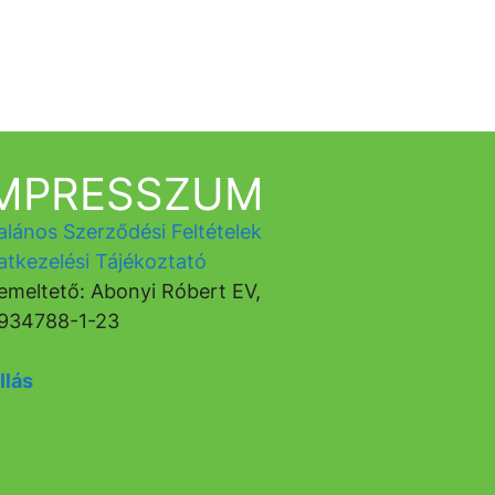
IMPRESSZUM
alános Szerződési Feltételek
atkezelési Tájékoztató
emeltető: Abonyi Róbert EV,
934788-1-23
llás