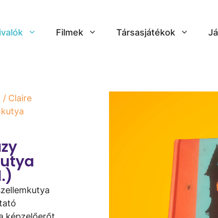
ivalók
Filmek
Társasjátékok
Já
k
/ Claire
mkutya
y ​
kutya
.)
 szellemkutya
tató
 a képzelőerőt