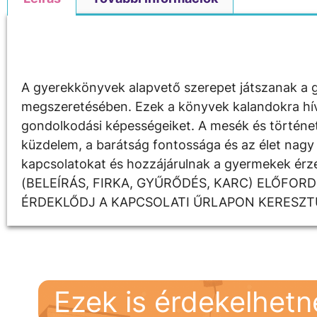
Leírás
A gyerekkönyvek alapvető szerepet játszanak a g
megszeretésében. Ezek a könyvek kalandokra hívják
gondolkodási képességeiket. A mesék és története
küzdelem, a barátság fontossága és az élet nagy 
kapcsolatokat és hozzájárulnak a gyermekek é
(BELEÍRÁS, FIRKA, GYŰRŐDÉS, KARC) ELŐFOR
ÉRDEKLŐDJ A KAPCSOLATI ŰRLAPON KERESZT
Ezek is érdekelhet