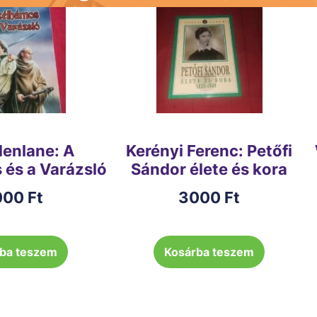
denlane: A
Kerényi Ferenc: Petőfi
 és a Varázsló
Sándor élete és kora
000
Ft
3000
Ft
ba teszem
Kosárba teszem