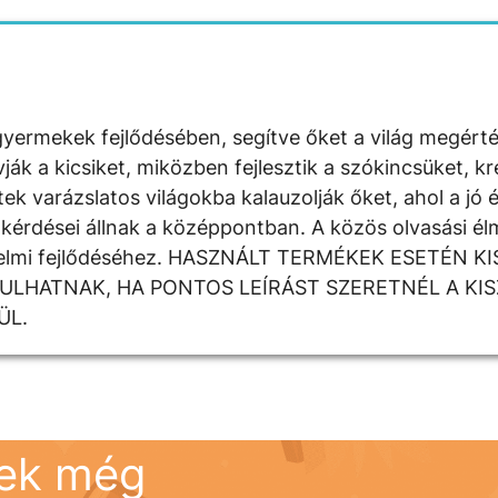
yermekek fejlődésében, segítve őket a világ megért
 a kicsiket, miközben fejlesztik a szókincsüket, krea
k varázslatos világokba kalauzolják őket, ahol a jó é
kérdései állnak a középpontban. A közös olvasási élm
rzelmi fejlődéséhez. HASZNÁLT TERMÉKEK ESETÉN K
DULHATNAK, HA PONTOS LEÍRÁST SZERETNÉL A KI
ÜL.
nek még