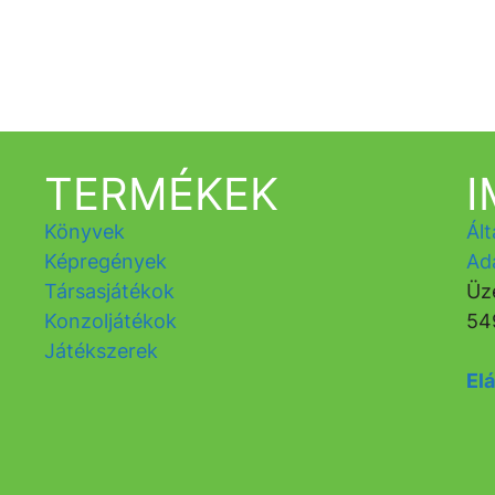
TERMÉKEK
Könyvek
Ált
Képregények
Ad
Társasjátékok
Üz
Konzoljátékok
54
Játékszerek
Elá