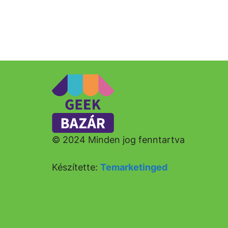
© 2024 Minden jog fenntartva
Készítette:
Temarketinged