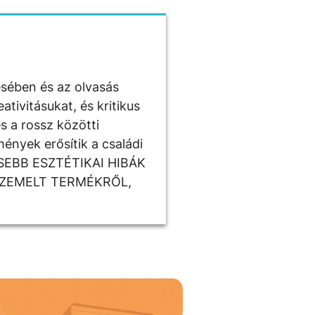
ésében és az olvasás
tivitásukat, és kritikus
s a rossz közötti
ények erősítik a családi
ISEBB ESZTÉTIKAI HIBÁK
SZEMELT TERMÉKRŐL,