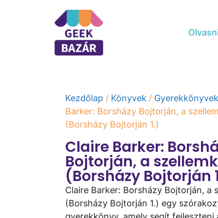
Olvasn
Kezdőlap
/
Könyvek
/
Gyerekkönyve
Barker: Borsházy ​Bojtorján, a szelle
(Borsházy Bojtorján 1.)
Claire Barker: Borsház
Bojtorján, a szellem
(Borsházy Bojtorján 1
Claire Barker: Borsházy ​Bojtorján, a
(Borsházy Bojtorján 1.) egy szórakoz
gyerekkönyv, amely segít fejleszteni