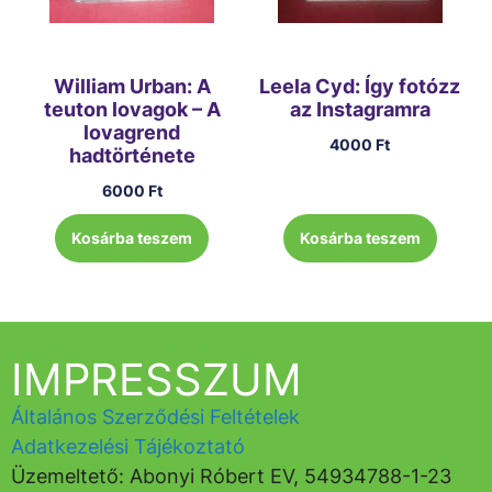
William Urban: A
Leela Cyd: Így fotózz
teuton lovagok – A
az Instagramra
lovagrend
4000
Ft
hadtörténete
6000
Ft
Kosárba teszem
Kosárba teszem
IMPRESSZUM
Általános Szerződési Feltételek
Adatkezelési Tájékoztató
Üzemeltető: Abonyi Róbert EV, 54934788-1-23