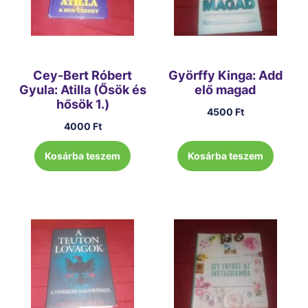
Cey-Bert Róbert
Györffy Kinga: Add
Gyula: Atilla (Ősök és
elő magad
hősök 1.)
4500
Ft
4000
Ft
Kosárba teszem
Kosárba teszem