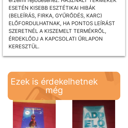
érzelmi fejlődéséhez. HASZNÁLT TERMÉKEK
ESETÉN KISEBB ESZTÉTIKAI HIBÁK
(BELEÍRÁS, FIRKA, GYŰRŐDÉS, KARC)
ELŐFORDULHATNAK, HA PONTOS LEÍRÁST
SZERETNÉL A KISZEMELT TERMÉKRŐL,
ÉRDEKLŐDJ A KAPCSOLATI ŰRLAPON
KERESZTÜL.
Ezek is érdekelhetnek
még