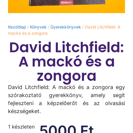
Kezdőlap
/
Könyvek
/
Gyerekkönyvek
/ David Litchfield: A
mackó és a zongora
David Litchfield:
A mackó és a
zongora
David Litchfield: A mackó és a zongora egy
szórakoztató gyerekkönyv, amely segít
fejleszteni a képzelőerőt és az olvasási
készségeket.
5000
Ft
1 készleten