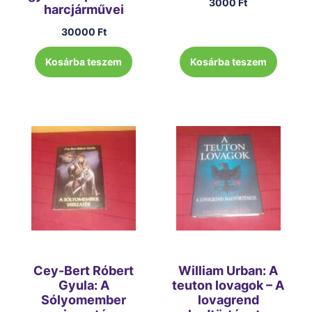
3000
Ft
harcjárművei
30000
Ft
Kosárba teszem
Kosárba teszem
Cey-Bert Róbert
William Urban: A
Gyula: A
teuton lovagok – A
Sólyomember
lovagrend