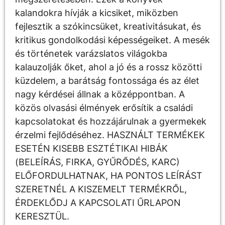
kalandokra hívják a kicsiket, miközben
fejlesztik a szókincsüket, kreativitásukat, és
kritikus gondolkodási képességeiket. A mesék
és történetek varázslatos világokba
kalauzolják őket, ahol a jó és a rossz közötti
küzdelem, a barátság fontossága és az élet
nagy kérdései állnak a középpontban. A
közös olvasási élmények erősítik a családi
kapcsolatokat és hozzájárulnak a gyermekek
érzelmi fejlődéséhez. HASZNÁLT TERMÉKEK
ESETÉN KISEBB ESZTÉTIKAI HIBÁK
(BELEÍRÁS, FIRKA, GYŰRŐDÉS, KARC)
ELŐFORDULHATNAK, HA PONTOS LEÍRÁST
SZERETNÉL A KISZEMELT TERMÉKRŐL,
ÉRDEKLŐDJ A KAPCSOLATI ŰRLAPON
KERESZTÜL.