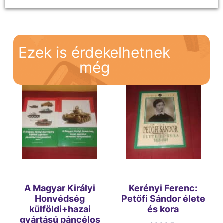
Ezek is érdekelhetnek
még
A Magyar Királyi
Kerényi Ferenc:
Honvédség
Petőfi Sándor élete
külföldi+hazai
és kora
gyártású páncélos