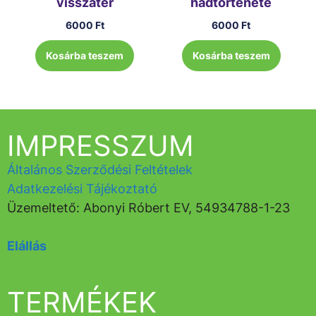
visszatér
hadtörténete
6000
Ft
6000
Ft
Kosárba teszem
Kosárba teszem
IMPRESSZUM
Általános Szerződési Feltételek
Adatkezelési Tájékoztató
Üzemeltető: Abonyi Róbert EV, 54934788-1-23
Elállás
TERMÉKEK