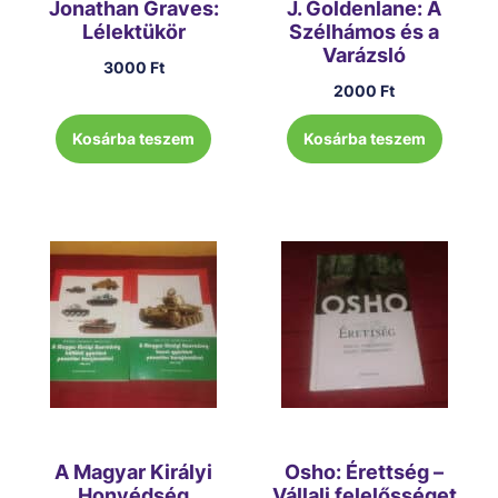
Jonathan Graves:
J. Goldenlane: A
Lélektükör
Szélhámos és a
Varázsló
3000
Ft
2000
Ft
Kosárba teszem
Kosárba teszem
A Magyar Királyi
Osho: Érettség –
Honvédség
Vállalj felelősséget