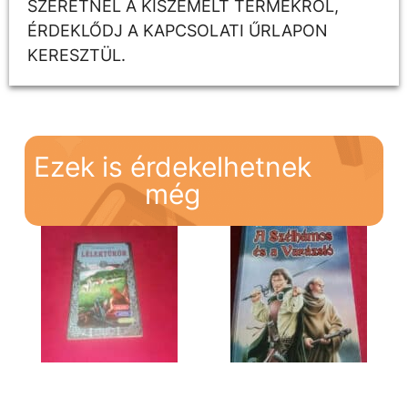
SZERETNÉL A KISZEMELT TERMÉKRŐL,
ÉRDEKLŐDJ A KAPCSOLATI ŰRLAPON
KERESZTÜL.
Ezek is érdekelhetnek
még