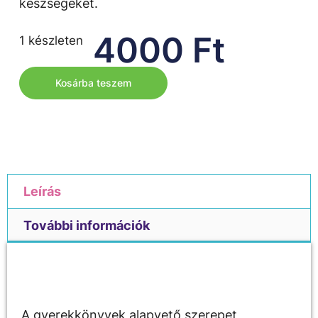
készségeket.
4000
Ft
1 készleten
Kosárba teszem
Leírás
További információk
Leírás
A gyerekkönyvek alapvető szerepet