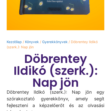
Kezdőlap
/
Könyvek
/
Gyerekkönyvek
/ Döbrentey Ildikó
(szerk.): Nap jön
Döbrentey
Ildikó (szerk.):
Nap jön
Döbrentey Ildikó (szerk.): Nap jön egy
szórakoztató gyerekkönyv, amely segít
fejleszteni a képzelőerőt és az olvasási