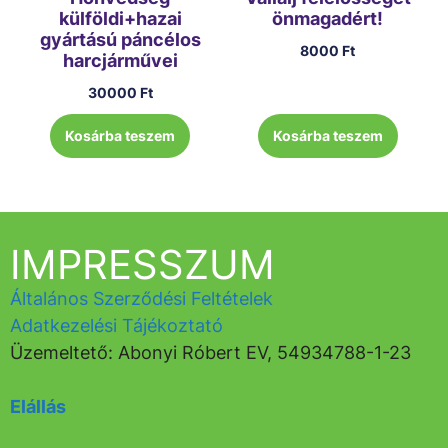
külföldi+hazai
önmagadért!
gyártású páncélos
8000
Ft
harcjárművei
30000
Ft
Kosárba teszem
Kosárba teszem
IMPRESSZUM
Általános Szerződési Feltételek
Adatkezelési Tájékoztató
Üzemeltető: Abonyi Róbert EV, 54934788-1-23
Elállás