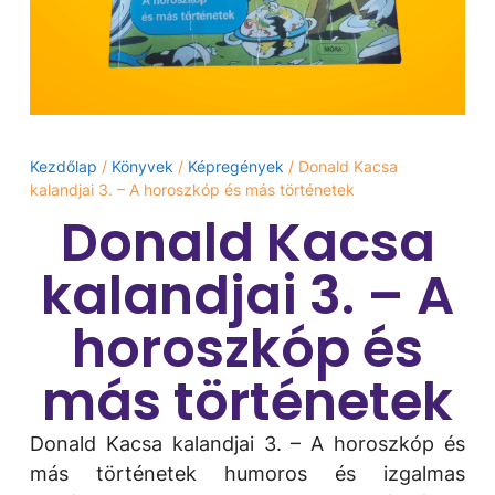
Kezdőlap
/
Könyvek
/
Képregények
/ Donald Kacsa
kalandjai 3. – A horoszkóp és más történetek
Donald Kacsa
kalandjai 3. – A
horoszkóp és
más történetek
Donald Kacsa kalandjai 3. – A horoszkóp és
más történetek humoros és izgalmas