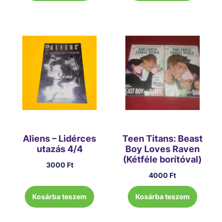
Aliens – Lidérces
Teen Titans: Beast
utazás 4/4
Boy Loves Raven
(Kétféle borítóval)
3000
Ft
4000
Ft
Kosárba teszem
Kosárba teszem