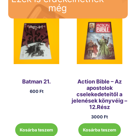
még
Batman 21.
Action Bible – Az
apostolok
600
Ft
cselekedeteitől a
jelenések könyvéig –
12.Rész
3000
Ft
Kosárba teszem
Kosárba teszem