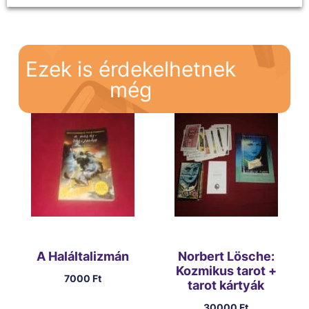
Ezek is érdekelhetnek
még
A Haláltalizmán
Norbert Lösche:
Kozmikus tarot +
7000
Ft
tarot kártyák
30000
Ft