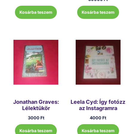
Kosárba teszem
Kosárba teszem
Jonathan Graves:
Leela Cyd: Így fotózz
Lélektükör
az Instagramra
3000
Ft
4000
Ft
Kosárba teszem
Kosárba teszem