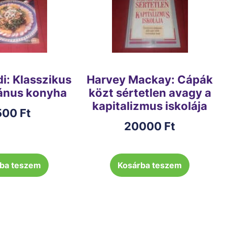
di: Klasszikus
Harvey Mackay: Cápák
ánus konyha
közt sértetlen avagy a
kapitalizmus iskolája
500
Ft
20000
Ft
ba teszem
Kosárba teszem