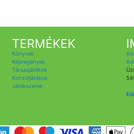
TERMÉKEK
Könyvek
Ált
Képregények
Ad
Társasjátékok
Üz
Konzoljátékok
54
Játékszerek
Elá