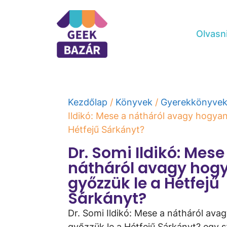
Olvasn
Kezdőlap
/
Könyvek
/
Gyerekkönyve
Ildikó: Mese a nátháról avagy hogya
Hétfejű Sárkányt?
Dr. Somi Ildikó: Mese
nátháról avagy hog
győzzük le a Hétfejű
Sárkányt?
Dr. Somi Ildikó: Mese a nátháról ava
győzzük le a Hétfejű Sárkányt? egy 