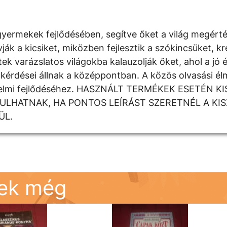
yermekek fejlődésében, segítve őket a világ megért
 a kicsiket, miközben fejlesztik a szókincsüket, krea
k varázslatos világokba kalauzolják őket, ahol a jó é
kérdései állnak a középpontban. A közös olvasási élm
rzelmi fejlődéséhez. HASZNÁLT TERMÉKEK ESETÉN K
DULHATNAK, HA PONTOS LEÍRÁST SZERETNÉL A KI
ÜL.
nek még