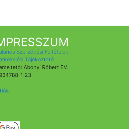
IMPRESSZUM
alános Szerződési Feltételek
atkezelési Tájékoztató
emeltető: Abonyi Róbert EV,
934788-1-23
llás