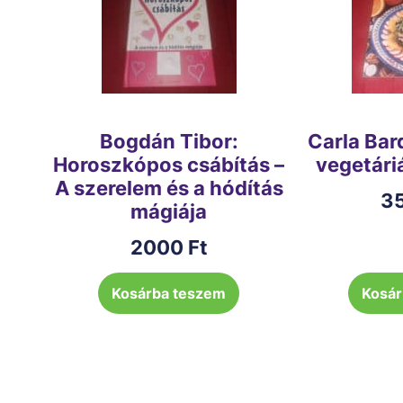
Bogdán Tibor:
Carla Bar
Horoszkópos csábítás –
vegetári
A szerelem és a hódítás
3
mágiája
2000
Ft
Kosárba teszem
Kosár