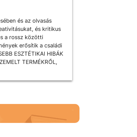
ésében és az olvasás
tivitásukat, és kritikus
s a rossz közötti
ények erősítik a családi
ISEBB ESZTÉTIKAI HIBÁK
SZEMELT TERMÉKRŐL,