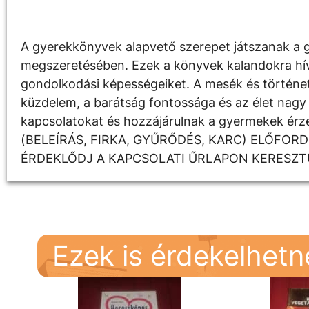
Leírás
A gyerekkönyvek alapvető szerepet játszanak a g
megszeretésében. Ezek a könyvek kalandokra hívják
gondolkodási képességeiket. A mesék és története
küzdelem, a barátság fontossága és az élet nagy 
kapcsolatokat és hozzájárulnak a gyermekek é
(BELEÍRÁS, FIRKA, GYŰRŐDÉS, KARC) ELŐFOR
ÉRDEKLŐDJ A KAPCSOLATI ŰRLAPON KERESZT
Ezek is érdekelhet