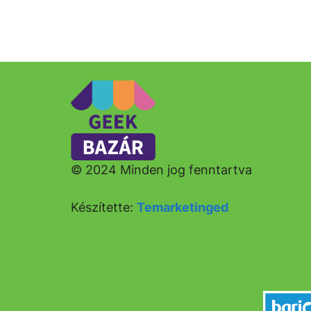
© 2024 Minden jog fenntartva
Készítette:
Temarketinged