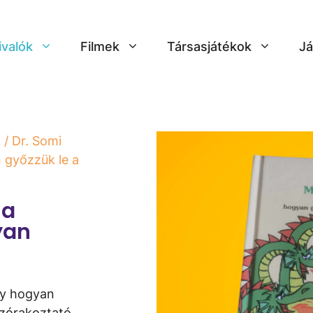
ivalók
Filmek
Társasjátékok
Já
k
/ Dr. Somi
n győzzük le a
 a
yan
gy hogyan
szórakoztató