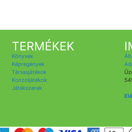
TERMÉKEK
Könyvek
Ált
Képregények
Ad
Társasjátékok
Üz
Konzoljátékok
54
Játékszerek
Elá