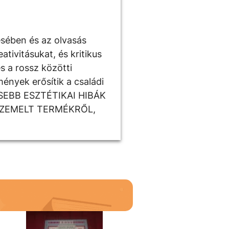
ésében és az olvasás
tivitásukat, és kritikus
s a rossz közötti
ények erősítik a családi
ISEBB ESZTÉTIKAI HIBÁK
SZEMELT TERMÉKRŐL,