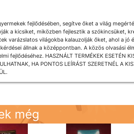
yermekek fejlődésében, segítve őket a világ megért
 a kicsiket, miközben fejlesztik a szókincsüket, krea
k varázslatos világokba kalauzolják őket, ahol a jó é
kérdései állnak a középpontban. A közös olvasási élm
rzelmi fejlődéséhez. HASZNÁLT TERMÉKEK ESETÉN K
DULHATNAK, HA PONTOS LEÍRÁST SZERETNÉL A KI
ÜL.
nek még