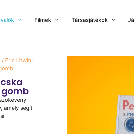
ivalók
Filmek
Társasjátékok
Já
k
/ Eric Litwin:
 gomb
macska
y gomb
y szökevény
 amely segít
si