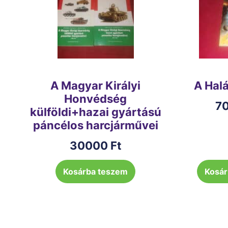
A Magyar Királyi
A Hal
Honvédség
7
külföldi+hazai gyártású
páncélos harcjárművei
30000
Ft
Kosárba teszem
Kosár