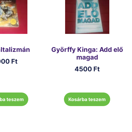
általizmán
Györffy Kinga: Add elő
magad
000
Ft
4500
Ft
ba teszem
Kosárba teszem