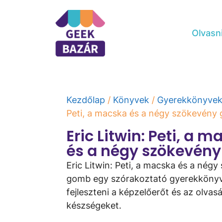
Olvasn
Kezdőlap
/
Könyvek
/
Gyerekkönyve
Peti, ​a macska és a négy szökevény
Eric Litwin: Peti, ​a 
és a négy szökevén
Eric Litwin: Peti, ​a macska és a nég
gomb egy szórakoztató gyerekkönyv,
fejleszteni a képzelőerőt és az olvasá
készségeket.