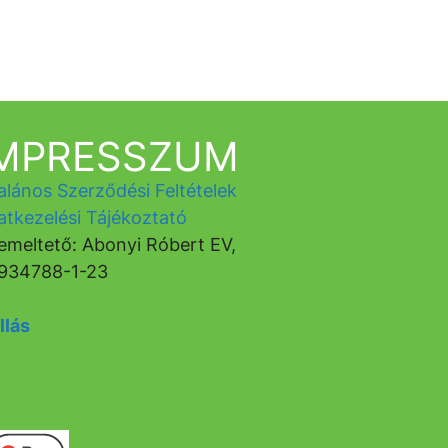
IMPRESSZUM
alános Szerződési Feltételek
atkezelési Tájékoztató
emeltető: Abonyi Róbert EV,
934788-1-23
llás