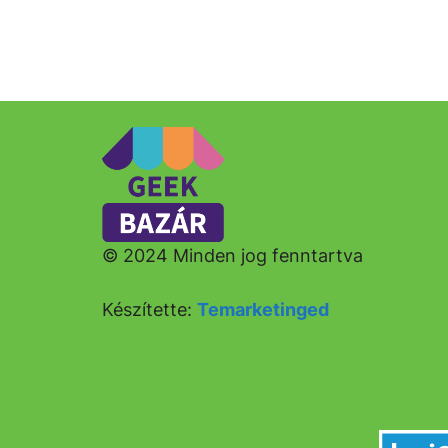
© 2024 Minden jog fenntartva
Készítette:
Temarketinged