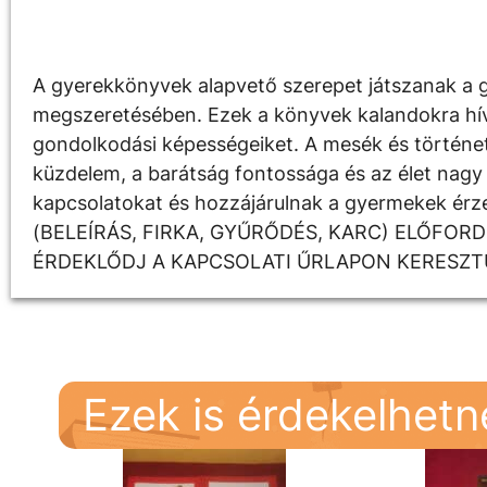
Leírás
A gyerekkönyvek alapvető szerepet játszanak a g
megszeretésében. Ezek a könyvek kalandokra hívják
gondolkodási képességeiket. A mesék és története
küzdelem, a barátság fontossága és az élet nagy 
kapcsolatokat és hozzájárulnak a gyermekek é
(BELEÍRÁS, FIRKA, GYŰRŐDÉS, KARC) ELŐFOR
ÉRDEKLŐDJ A KAPCSOLATI ŰRLAPON KERESZT
Ezek is érdekelhet