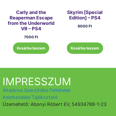
Carly and the
Skyrim [Special
Reaperman Escape
Edition] – PS4
from the Underworld
6000
Ft
VR – PS4
7000
Ft
Kosárba teszem
Kosárba teszem
IMPRESSZUM
Általános Szerződési Feltételek
Adatkezelési Tájékoztató
Üzemeltető: Abonyi Róbert EV, 54934788-1-23