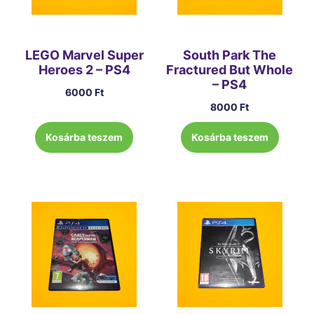
LEGO Marvel Super
South Park The
Heroes 2 – PS4
Fractured But Whole
– PS4
6000
Ft
8000
Ft
Kosárba teszem
Kosárba teszem