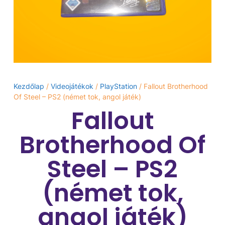
Kezdőlap
/
Videojátékok
/
PlayStation
/ Fallout Brotherhood
Of Steel – PS2 (német tok, angol játék)
Fallout
Brotherhood Of
Steel – PS2
(német tok,
angol játék)