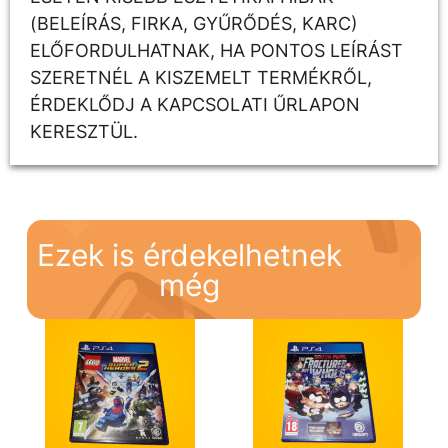
(BELEÍRÁS, FIRKA, GYŰRŐDÉS, KARC)
ELŐFORDULHATNAK, HA PONTOS LEÍRÁST
SZERETNÉL A KISZEMELT TERMÉKRŐL,
ÉRDEKLŐDJ A KAPCSOLATI ŰRLAPON
KERESZTÜL.
Ezek is érdekelhetnek
még