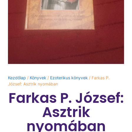
Kezdőlap
/
Könyvek
/
Ezoterikus könyvek
/ Farkas P.
József: Asztrik nyomában
Farkas P. József:
Asztrik
nyomában