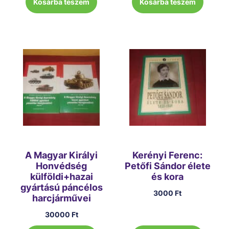
Kosárba teszem
Kosárba teszem
A Magyar Királyi
Kerényi Ferenc:
Honvédség
Petőfi Sándor élete
külföldi+hazai
és kora
gyártású páncélos
3000
Ft
harcjárművei
30000
Ft