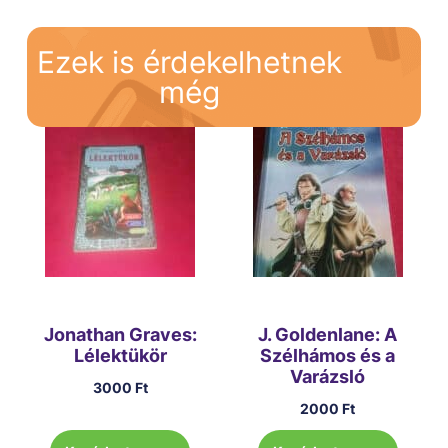
Ezek is érdekelhetnek
még
Jonathan Graves:
J. Goldenlane: A
Lélektükör
Szélhámos és a
Varázsló
3000
Ft
2000
Ft