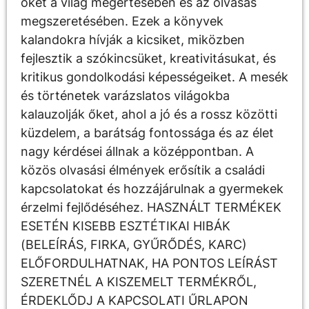
őket a világ megértésében és az olvasás
megszeretésében. Ezek a könyvek
kalandokra hívják a kicsiket, miközben
fejlesztik a szókincsüket, kreativitásukat, és
kritikus gondolkodási képességeiket. A mesék
és történetek varázslatos világokba
kalauzolják őket, ahol a jó és a rossz közötti
küzdelem, a barátság fontossága és az élet
nagy kérdései állnak a középpontban. A
közös olvasási élmények erősítik a családi
kapcsolatokat és hozzájárulnak a gyermekek
érzelmi fejlődéséhez. HASZNÁLT TERMÉKEK
ESETÉN KISEBB ESZTÉTIKAI HIBÁK
(BELEÍRÁS, FIRKA, GYŰRŐDÉS, KARC)
ELŐFORDULHATNAK, HA PONTOS LEÍRÁST
SZERETNÉL A KISZEMELT TERMÉKRŐL,
ÉRDEKLŐDJ A KAPCSOLATI ŰRLAPON