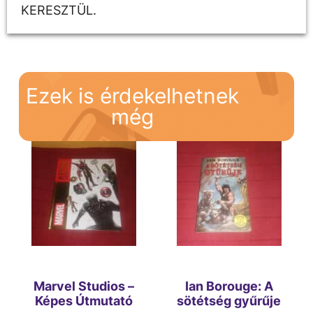
KERESZTÜL.
Ezek is érdekelhetnek
még
Marvel Studios –
Ian Borouge: A
Képes Útmutató
sötétség gyűrűje