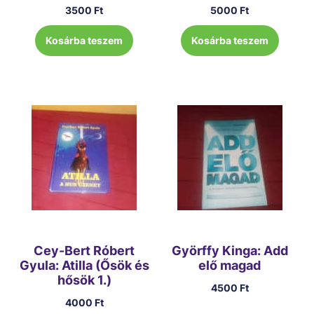
3500
Ft
5000
Ft
Kosárba teszem
Kosárba teszem
Cey-Bert Róbert
Györffy Kinga: Add
Gyula: Atilla (Ősök és
elő magad
hősök 1.)
4500
Ft
4000
Ft