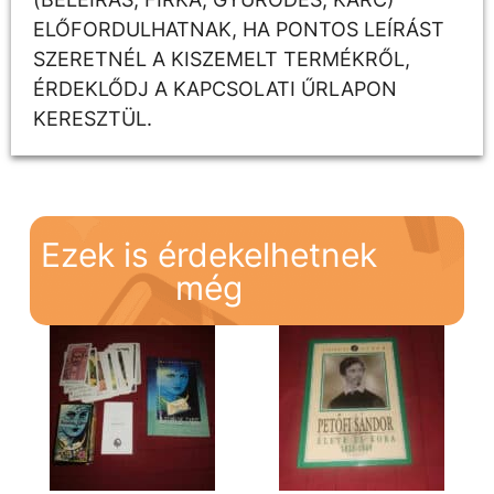
ELŐFORDULHATNAK, HA PONTOS LEÍRÁST
SZERETNÉL A KISZEMELT TERMÉKRŐL,
ÉRDEKLŐDJ A KAPCSOLATI ŰRLAPON
KERESZTÜL.
Ezek is érdekelhetnek
még