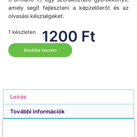
amely segít fejleszteni a képzelőerőt és az
olvasási készségeket.
1200
Ft
1 készleten
Kosárba teszem
Leírás
További információk
Leírás