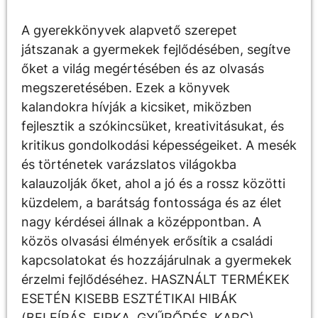
A gyerekkönyvek alapvető szerepet
játszanak a gyermekek fejlődésében, segítve
őket a világ megértésében és az olvasás
megszeretésében. Ezek a könyvek
kalandokra hívják a kicsiket, miközben
fejlesztik a szókincsüket, kreativitásukat, és
kritikus gondolkodási képességeiket. A mesék
és történetek varázslatos világokba
kalauzolják őket, ahol a jó és a rossz közötti
küzdelem, a barátság fontossága és az élet
nagy kérdései állnak a középpontban. A
közös olvasási élmények erősítik a családi
kapcsolatokat és hozzájárulnak a gyermekek
érzelmi fejlődéséhez. HASZNÁLT TERMÉKEK
ESETÉN KISEBB ESZTÉTIKAI HIBÁK
(BELEÍRÁS, FIRKA, GYŰRŐDÉS, KARC)