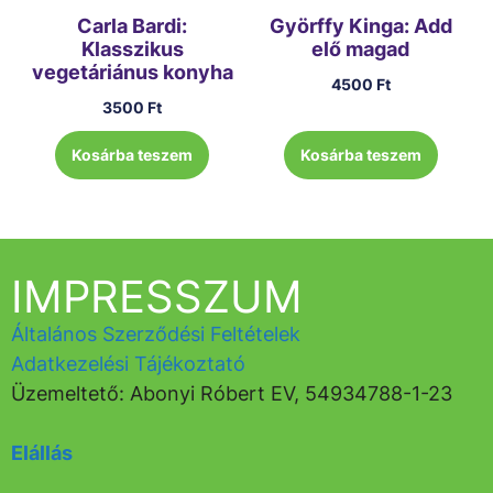
Carla Bardi:
Györffy Kinga: Add
Klasszikus
elő magad
vegetáriánus konyha
4500
Ft
3500
Ft
Kosárba teszem
Kosárba teszem
IMPRESSZUM
Általános Szerződési Feltételek
Adatkezelési Tájékoztató
Üzemeltető: Abonyi Róbert EV, 54934788-1-23
Elállás