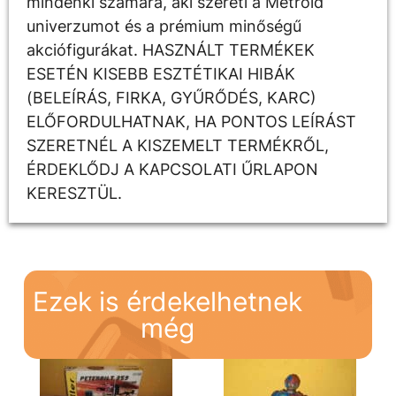
mindenki számára, aki szereti a Metroid
univerzumot és a prémium minőségű
akciófigurákat. HASZNÁLT TERMÉKEK
ESETÉN KISEBB ESZTÉTIKAI HIBÁK
(BELEÍRÁS, FIRKA, GYŰRŐDÉS, KARC)
ELŐFORDULHATNAK, HA PONTOS LEÍRÁST
SZERETNÉL A KISZEMELT TERMÉKRŐL,
ÉRDEKLŐDJ A KAPCSOLATI ŰRLAPON
KERESZTÜL.
Ezek is érdekelhetnek
még