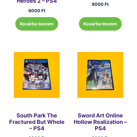
Heroes 2 – PS4
8000
Ft
6000
Ft
Kosárba teszem
Kosárba teszem
South Park The
Sword Art Online
Fractured But Whole
Hollow Realization –
– PS4
PS4