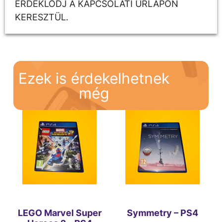
ÉRDEKLŐDJ A KAPCSOLATI ŰRLAPON
KERESZTÜL.
Ezek is érdekelhetnek
még
LEGO Marvel Super
Symmetry – PS4