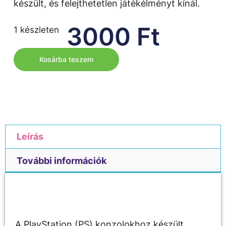
készült, és felejthetetlen játékélményt kínál.
3000
Ft
1 készleten
Kosárba teszem
Leírás
További információk
Leírás
A PlayStation (PS) konzolokhoz készült