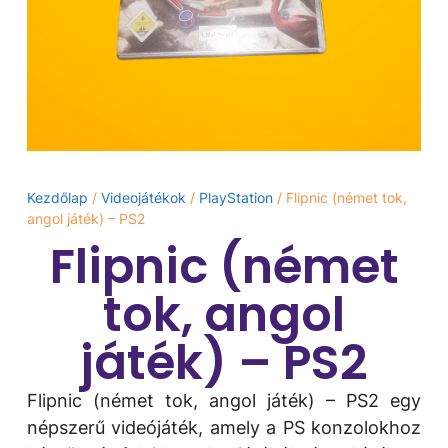
Kezdőlap
/
Videojátékok
/
PlayStation
/ Flipnic (német tok,
angol játék) – PS2
Flipnic (német
tok, angol
játék) – PS2
Flipnic (német tok, angol játék) – PS2 egy
népszerű videójáték, amely a PS konzolokhoz