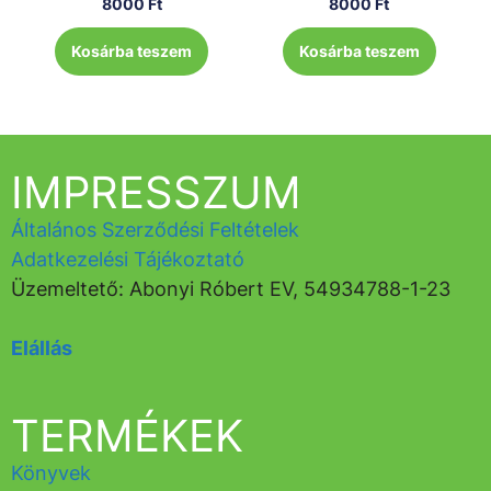
8000
Ft
8000
Ft
Kosárba teszem
Kosárba teszem
IMPRESSZUM
Általános Szerződési Feltételek
Adatkezelési Tájékoztató
Üzemeltető: Abonyi Róbert EV, 54934788-1-23
Elállás
TERMÉKEK
Könyvek