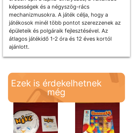
képességek és a négyszög-rács
mechanizmusokra. A játék célja, hogy a
játékosok minél több pontot szerezzenek az
épületeik és polgáraik fejlesztésével. Az
átlagos játékidő 1-2 óra és 12 éves kortól
ajánlott.
Ezek is érdekelhetnek
még