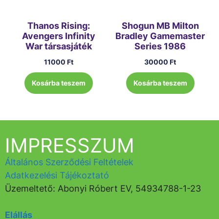
Thanos Rising:
Shogun MB Milton
Avengers Infinity
Bradley Gamemaster
War társasjáték
Series 1986
11000
Ft
30000
Ft
Kosárba teszem
Kosárba teszem
IMPRESSZUM
Általános Szerződési Feltételek
Adatkezelési Tájékoztató
Üzemeltető: Abonyi Róbert EV, 54934788-1-23
Elállás