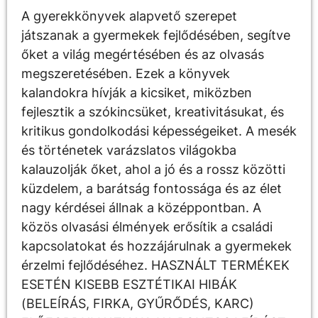
A gyerekkönyvek alapvető szerepet
játszanak a gyermekek fejlődésében, segítve
őket a világ megértésében és az olvasás
megszeretésében. Ezek a könyvek
kalandokra hívják a kicsiket, miközben
fejlesztik a szókincsüket, kreativitásukat, és
kritikus gondolkodási képességeiket. A mesék
és történetek varázslatos világokba
kalauzolják őket, ahol a jó és a rossz közötti
küzdelem, a barátság fontossága és az élet
nagy kérdései állnak a középpontban. A
közös olvasási élmények erősítik a családi
kapcsolatokat és hozzájárulnak a gyermekek
érzelmi fejlődéséhez. HASZNÁLT TERMÉKEK
ESETÉN KISEBB ESZTÉTIKAI HIBÁK
(BELEÍRÁS, FIRKA, GYŰRŐDÉS, KARC)