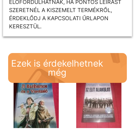
ELŐFORDULHATNAK, HA PONTOS LEÍRÁST
SZERETNÉL A KISZEMELT TERMÉKRŐL,
ÉRDEKLŐDJ A KAPCSOLATI ŰRLAPON
KERESZTÜL.
Ezek is érdekelhetnek
még