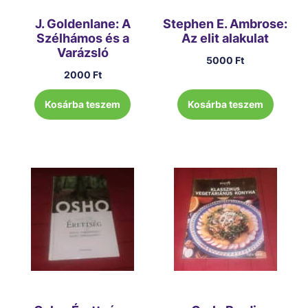
J. Goldenlane: A
Stephen E. Ambrose:
Szélhámos és a
Az elit alakulat
Varázsló
5000
Ft
2000
Ft
Kosárba teszem
Kosárba teszem