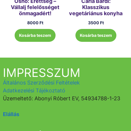
Osho: Érettség –
Carla Bardi:
Vállalj felelősséget
Klasszikus
önmagadért!
vegetáriánus konyha
8000
Ft
3500
Ft
Kosárba teszem
Kosárba teszem
IMPRESSZUM
Általános Szerződési Feltételek
Adatkezelési Tájékoztató
Üzemeltető: Abonyi Róbert EV, 54934788-1-23
Elállás