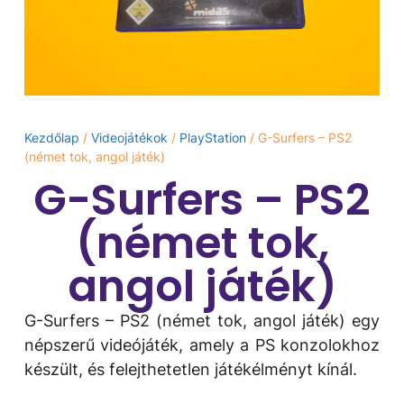
Kezdőlap
/
Videojátékok
/
PlayStation
/ G-Surfers – PS2
(német tok, angol játék)
G-Surfers – PS2
(német tok,
angol játék)
G-Surfers – PS2 (német tok, angol játék) egy
népszerű videójáték, amely a PS konzolokhoz
készült, és felejthetetlen játékélményt kínál.