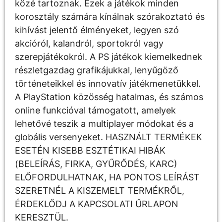
közé tartoznak. Ezek a játékok minden
korosztály számára kínálnak szórakoztató és
kihívást jelentő élményeket, legyen szó
akcióról, kalandról, sportokról vagy
szerepjátékokról. A PS játékok kiemelkednek
részletgazdag grafikájukkal, lenyűgöző
történeteikkel és innovatív játékmenetükkel.
A PlayStation közösség hatalmas, és számos
online funkcióval támogatott, amelyek
lehetővé teszik a multiplayer módokat és a
globális versenyeket. HASZNÁLT TERMÉKEK
ESETÉN KISEBB ESZTÉTIKAI HIBÁK
(BELEÍRÁS, FIRKA, GYŰRŐDÉS, KARC)
ELŐFORDULHATNAK, HA PONTOS LEÍRÁST
SZERETNÉL A KISZEMELT TERMÉKRŐL,
ÉRDEKLŐDJ A KAPCSOLATI ŰRLAPON
KERESZTÜL.