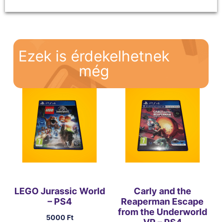
Ezek is érdekelhetnek
még
LEGO Jurassic World
Carly and the
– PS4
Reaperman Escape
from the Underworld
5000
Ft