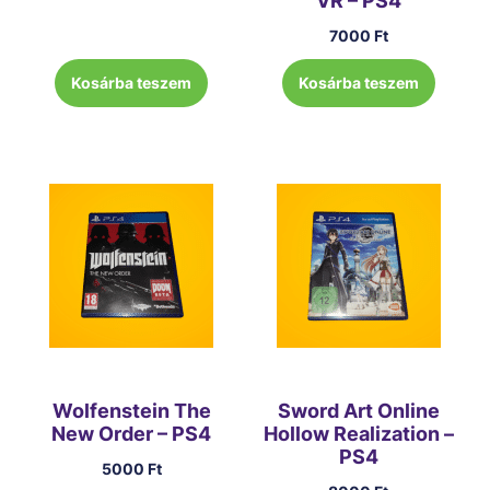
VR – PS4
7000
Ft
Kosárba teszem
Kosárba teszem
Wolfenstein The
Sword Art Online
New Order – PS4
Hollow Realization –
PS4
5000
Ft