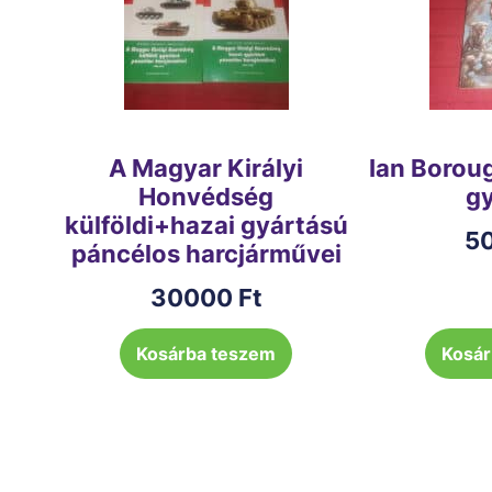
A Magyar Királyi
Ian Borou
Honvédség
gy
külföldi+hazai gyártású
5
páncélos harcjárművei
30000
Ft
Kosárba teszem
Kosár