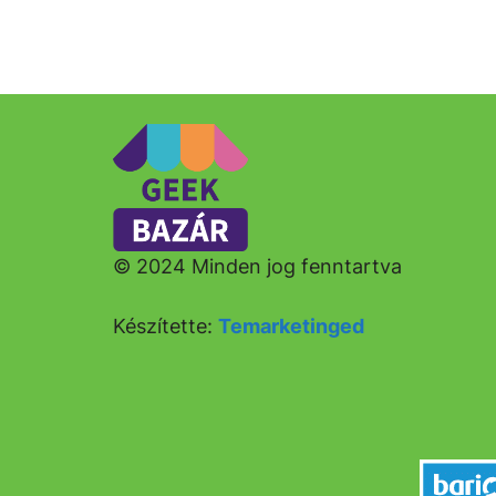
© 2024 Minden jog fenntartva
Készítette:
Temarketinged