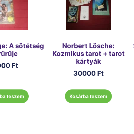
ge: A sötétség
Norbert Lösche:
űrűje
Kozmikus tarot + tarot
kártyák
000
Ft
30000
Ft
ba teszem
Kosárba teszem