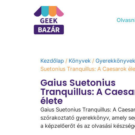
Olvasn
Kezdőlap
/
Könyvek
/
Gyerekkönyve
Suetonius Tranquillus: A Caesarok él
Gaius Suetonius
Tranquillus: A Caesa
élete
Gaius Suetonius Tranquillus: A Caesa
szórakoztató gyerekkönyv, amely segí
a képzelőerőt és az olvasási készség