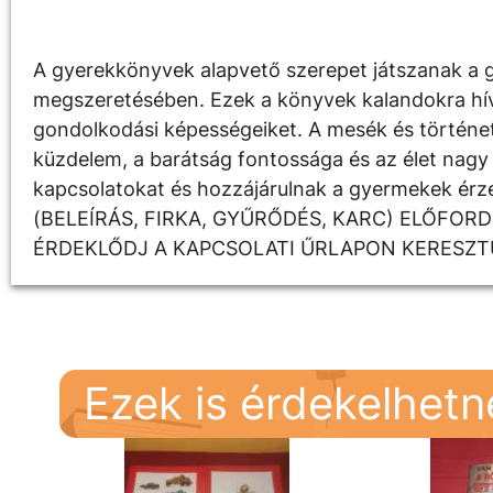
Leírás
A gyerekkönyvek alapvető szerepet játszanak a g
megszeretésében. Ezek a könyvek kalandokra hívják
gondolkodási képességeiket. A mesék és története
küzdelem, a barátság fontossága és az élet nagy 
kapcsolatokat és hozzájárulnak a gyermekek é
(BELEÍRÁS, FIRKA, GYŰRŐDÉS, KARC) ELŐFOR
ÉRDEKLŐDJ A KAPCSOLATI ŰRLAPON KERESZT
Ezek is érdekelhet