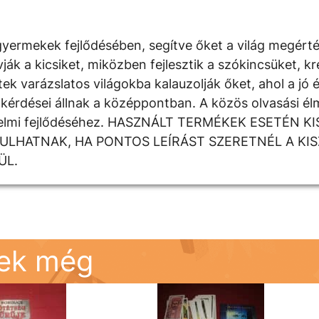
yermekek fejlődésében, segítve őket a világ megért
 a kicsiket, miközben fejlesztik a szókincsüket, krea
k varázslatos világokba kalauzolják őket, ahol a jó é
kérdései állnak a középpontban. A közös olvasási élm
rzelmi fejlődéséhez. HASZNÁLT TERMÉKEK ESETÉN K
DULHATNAK, HA PONTOS LEÍRÁST SZERETNÉL A KI
ÜL.
nek még