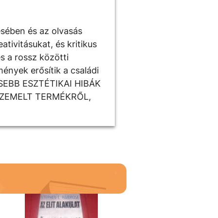
ésében és az olvasás
tivitásukat, és kritikus
s a rossz közötti
ények erősítik a családi
ISEBB ESZTÉTIKAI HIBÁK
SZEMELT TERMÉKRŐL,