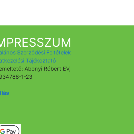
IMPRESSZUM
alános Szerződési Feltételek
atkezelési Tájékoztató
emeltető: Abonyi Róbert EV,
934788-1-23
llás