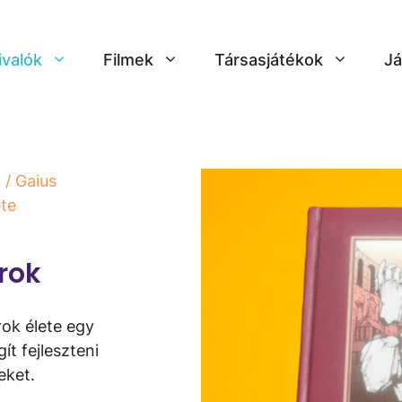
ivalók
Filmek
Társasjátékok
Já
k
/ Gaius
ete
rok
rok élete egy
t fejleszteni
eket.