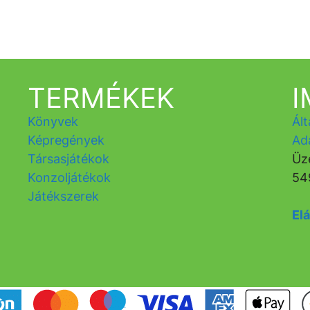
TERMÉKEK
Könyvek
Ált
Képregények
Ad
Társasjátékok
Üz
Konzoljátékok
54
Játékszerek
Elá