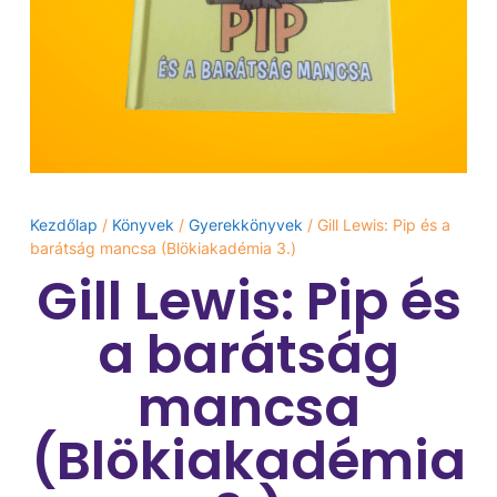
Kezdőlap
/
Könyvek
/
Gyerekkönyvek
/ Gill Lewis: Pip és a
barátság mancsa (Blökiakadémia 3.)
Gill Lewis: Pip és
a barátság
mancsa
(Blökiakadémia