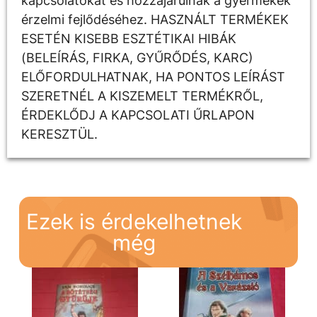
kapcsolatokat és hozzájárulnak a gyermekek
érzelmi fejlődéséhez. HASZNÁLT TERMÉKEK
ESETÉN KISEBB ESZTÉTIKAI HIBÁK
(BELEÍRÁS, FIRKA, GYŰRŐDÉS, KARC)
ELŐFORDULHATNAK, HA PONTOS LEÍRÁST
SZERETNÉL A KISZEMELT TERMÉKRŐL,
ÉRDEKLŐDJ A KAPCSOLATI ŰRLAPON
KERESZTÜL.
Ezek is érdekelhetnek
még