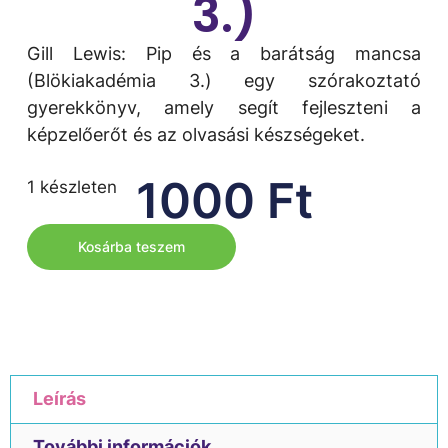
3.)
Gill Lewis: Pip és a barátság mancsa
(Blökiakadémia 3.) egy szórakoztató
gyerekkönyv, amely segít fejleszteni a
képzelőerőt és az olvasási készségeket.
1000
Ft
1 készleten
Kosárba teszem
Leírás
További információk