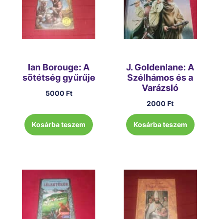
Ian Borouge: A
J. Goldenlane: A
sötétség gyűrűje
Szélhámos és a
Varázsló
5000
Ft
2000
Ft
Kosárba teszem
Kosárba teszem