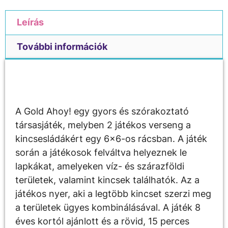
Leírás
További információk
Leírás
A Gold Ahoy! egy gyors és szórakoztató
társasjáték, melyben 2 játékos verseng a
kincsesládákért egy 6×6-os rácsban. A játék
során a játékosok felváltva helyeznek le
lapkákat, amelyeken víz- és szárazföldi
területek, valamint kincsek találhatók. Az a
játékos nyer, aki a legtöbb kincset szerzi meg
a területek ügyes kombinálásával. A játék 8
éves kortól ajánlott és a rövid, 15 perces