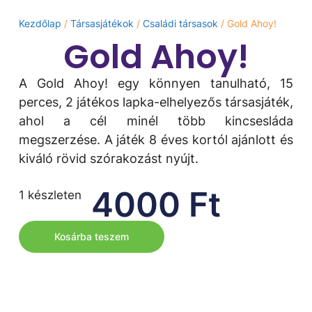
Kezdőlap
/
Társasjátékok
/
Családi társasok
/ Gold Ahoy!
Gold Ahoy!
A Gold Ahoy! egy könnyen tanulható, 15
perces, 2 játékos lapka-elhelyezős társasjáték,
ahol a cél minél több kincsesláda
megszerzése. A játék 8 éves kortól ajánlott és
kiváló rövid szórakozást nyújt.
4000
Ft
1 készleten
Kosárba teszem