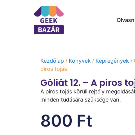
Olvasn
Kezdőlap
/
Könyvek
/
Képregények
/ 
piros tojás
Góliát 12. – A piros t
A piros tojás körüli rejtély megoldás
minden tudására szüksége van.
800
Ft