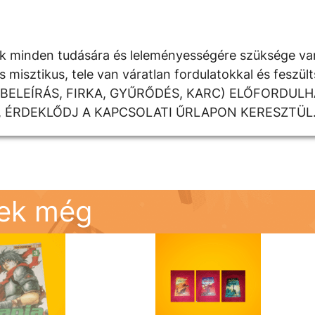
tnak minden tudására és leleményességére szüksége va
 misztikus, tele van váratlan fordulatokkal és feszü
(BELEÍRÁS, FIRKA, GYŰRŐDÉS, KARC) ELŐFORDUL
, ÉRDEKLŐDJ A KAPCSOLATI ŰRLAPON KERESZTÜL
nek még