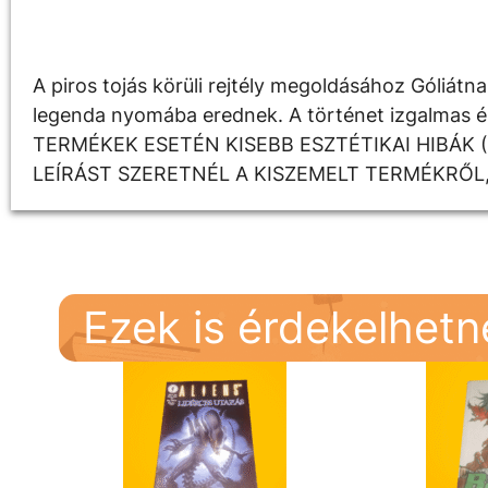
Leírás
A piros tojás körüli rejtély megoldásához Góliá
legenda nyomába erednek. A történet izgalmas és
TERMÉKEK ESETÉN KISEBB ESZTÉTIKAI HIBÁK 
LEÍRÁST SZERETNÉL A KISZEMELT TERMÉKRŐL
Ezek is érdekelhet