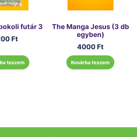
pokoli futár 3
The Manga Jesus (3 db
egyben)
200
Ft
4000
Ft
ba teszem
Kosárba teszem