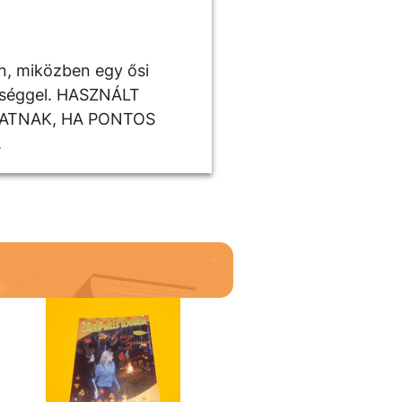
n, miközben egy ősi
ltséggel. HASZNÁLT
HATNAK, HA PONTOS
.