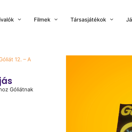
ivalók
Filmek
Társasjátékok
Já
Góliát 12. – A
ojás
ához Góliátnak