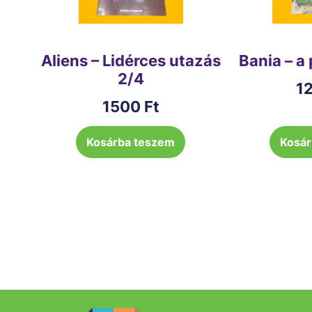
Aliens – Lidérces utazás
Bania – a 
2/4
1
1500
Ft
Kosárba teszem
Kosár