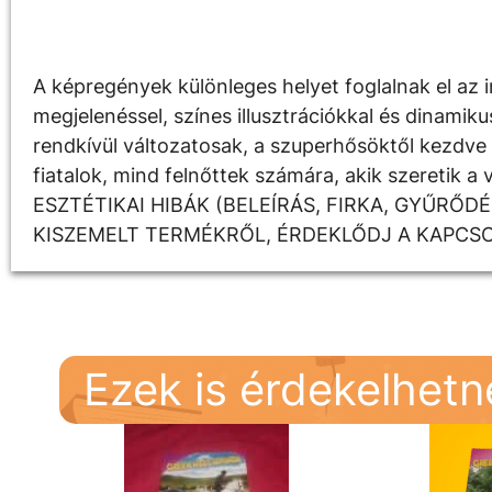
Leírás
A képregények különleges helyet foglalnak el az i
megjelenéssel, színes illusztrációkkal és dinami
rendkívül változatosak, a szuperhősöktől kezdve a
fiatalok, mind felnőttek számára, akik szereti
ESZTÉTIKAI HIBÁK (BELEÍRÁS, FIRKA, GYŰRŐ
KISZEMELT TERMÉKRŐL, ÉRDEKLŐDJ A KAPCS
Ezek is érdekelhet