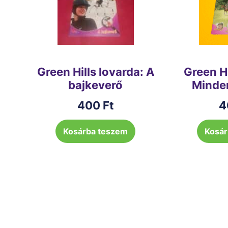
Green Hills lovarda: A
Green Hi
bajkeverő
Minde
400
Ft
4
Kosárba teszem
Kosár