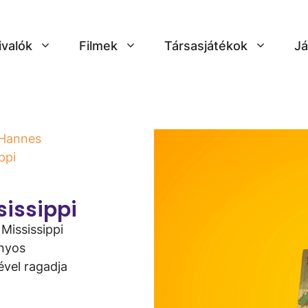
ivalók
Filmek
Társasjátékok
Já
 Hannes
ppi
sissippi
Mississippi
ányos
tével ragadja