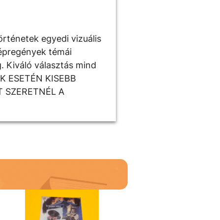
örténetek egyedi vizuális
képregények témái
g. Kiváló választás mind
ÉKEK ESETÉN KISEBB
T SZERETNÉL A