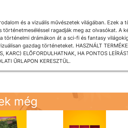
rodalom és a vizuális művészetek világában. Ezek a t
kus történetmeséléssel ragadják meg az olvasókat. A 
 történelmi drámákon át a sci-fi és fantasy világoki
k a vizuálisan gazdag történeteket. HASZNÁLT TERM
DÉS, KARC) ELŐFORDULHATNAK, HA PONTOS LEÍRÁS
OLATI ŰRLAPON KERESZTÜL.
nek még