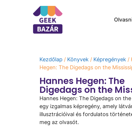
Olvasn
Kezdőlap
/
Könyvek
/
Képregények
/
Hegen: The Digedags on the Mississi
Hannes Hegen: The
Digedags on the Mis
Hannes Hegen: The Digedags on the 
egy izgalmas képregény, amely látv
illusztrációival és fordulatos történe
meg az olvasót.