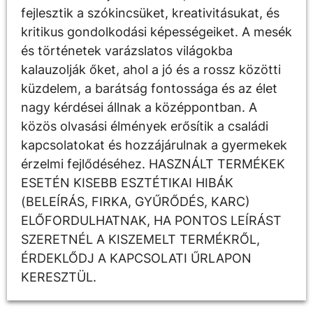
fejlesztik a szókincsüket, kreativitásukat, és
kritikus gondolkodási képességeiket. A mesék
és történetek varázslatos világokba
kalauzolják őket, ahol a jó és a rossz közötti
küzdelem, a barátság fontossága és az élet
nagy kérdései állnak a középpontban. A
közös olvasási élmények erősítik a családi
kapcsolatokat és hozzájárulnak a gyermekek
érzelmi fejlődéséhez. HASZNÁLT TERMÉKEK
ESETÉN KISEBB ESZTÉTIKAI HIBÁK
(BELEÍRÁS, FIRKA, GYŰRŐDÉS, KARC)
ELŐFORDULHATNAK, HA PONTOS LEÍRÁST
SZERETNÉL A KISZEMELT TERMÉKRŐL,
ÉRDEKLŐDJ A KAPCSOLATI ŰRLAPON
KERESZTÜL.