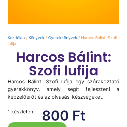
Kezdőlap
/
Könyvek
/
Gyerekkönyvek
/ Harcos Bálint: Szofi ​
lufija
Harcos Bálint:
Szofi ​lufija
Harcos Bálint: Szofi ​lufija egy szórakoztató
gyerekkönyv, amely segít fejleszteni a
képzelőerőt és az olvasási készségeket.
800
Ft
1 készleten