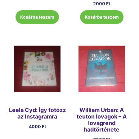
2000
Ft
Kosárba teszem
Kosárba teszem
Leela Cyd: Így fotózz
William Urban: A
az Instagramra
teuton lovagok – A
lovagrend
4000
Ft
hadtörténete