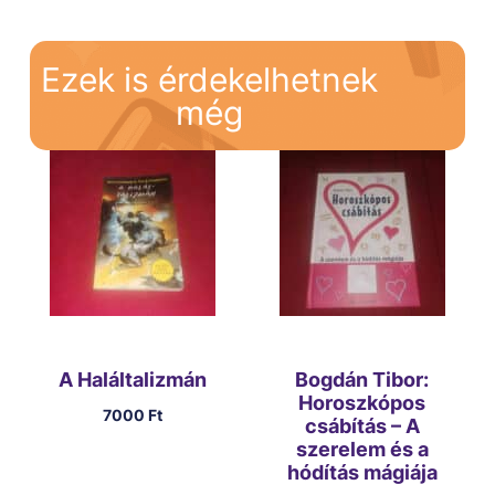
Ezek is érdekelhetnek
még
A Haláltalizmán
Bogdán Tibor:
Horoszkópos
7000
Ft
csábítás – A
szerelem és a
hódítás mágiája