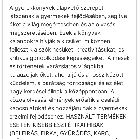
A gyerekkönyvek alapvető szerepet
játszanak a gyermekek fejlődésében, segítve
őket a világ megértésében és az olvasás
megszeretésében. Ezek a könyvek
kalandokra hívják a kicsiket, miközben
fejlesztik a szókincsüket, kreativitásukat, és
kritikus gondolkodási képességeiket. A mesék
és történetek varázslatos világokba
kalauzolják őket, ahol a jó és a rossz közötti
küzdelem, a barátság fontossága és az élet
nagy kérdései állnak a középpontban. A
közös olvasási élmények erősítik a családi
kapcsolatokat és hozzájárulnak a gyermekek
érzelmi fejlődéséhez. HASZNÁLT TERMÉKEK
ESETÉN KISEBB ESZTÉTIKAI HIBÁK
(BELEÍRÁS, FIRKA, GYŰRŐDÉS, KARC)