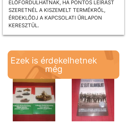
ELŐFORDULHATNAK, HA PONTOS LEÍRÁST
SZERETNÉL A KISZEMELT TERMÉKRŐL,
ÉRDEKLŐDJ A KAPCSOLATI ŰRLAPON
KERESZTÜL.
Ezek is érdekelhetnek
még