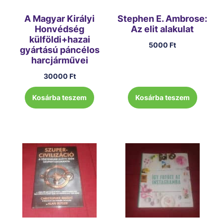
A Magyar Királyi
Stephen E. Ambrose:
Honvédség
Az elit alakulat
külföldi+hazai
5000
Ft
gyártású páncélos
harcjárművei
30000
Ft
Kosárba teszem
Kosárba teszem