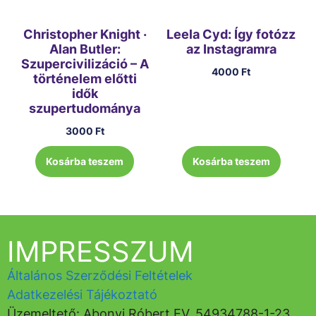
Christopher Knight ·
Leela Cyd: Így fotózz
Alan Butler:
az Instagramra
Szupercivilizáció – A
4000
Ft
történelem előtti
idők
szupertudománya
3000
Ft
Kosárba teszem
Kosárba teszem
IMPRESSZUM
Általános Szerződési Feltételek
Adatkezelési Tájékoztató
Üzemeltető: Abonyi Róbert EV, 54934788-1-23