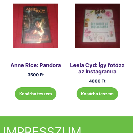
Anne Rice: Pandora
Leela Cyd: Így fotózz
az Instagramra
3500
Ft
4000
Ft
Kosárba teszem
Kosárba teszem
IMPRESSZUM