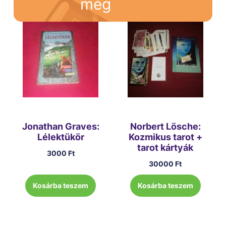
még
Jonathan Graves:
Norbert Lösche:
Lélektükör
Kozmikus tarot +
tarot kártyák
3000
Ft
30000
Ft
Kosárba teszem
Kosárba teszem