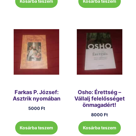
Kosárba teszem
Kosárba teszem
Farkas P. József:
Osho: Érettség –
Asztrik nyomában
Vállalj felelősséget
önmagadért!
5000
Ft
8000
Ft
Kosárba teszem
Kosárba teszem