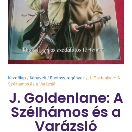
Kezdőlap
/
Könyvek
/
Fantasy regények
/ J. Goldenlane: A
Szélhámos és a Varázsló
J. Goldenlane: A
Szélhámos és a
Varázsló