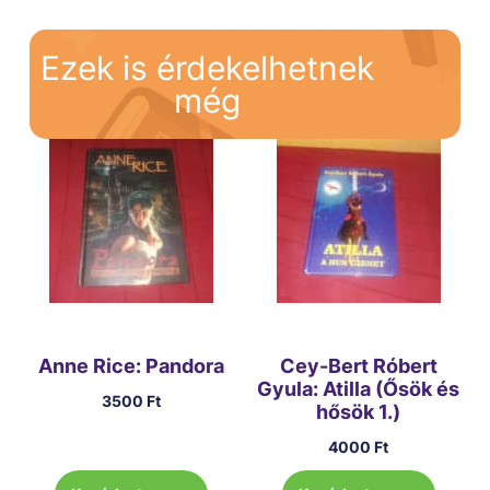
Ezek is érdekelhetnek
még
Anne Rice: Pandora
Cey-Bert Róbert
Gyula: Atilla (Ősök és
3500
Ft
hősök 1.)
4000
Ft