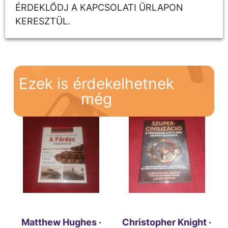
ÉRDEKLŐDJ A KAPCSOLATI ŰRLAPON
KERESZTÜL.
Ezek is érdekelhetnek
még
Matthew Hughes ·
Christopher Knight ·