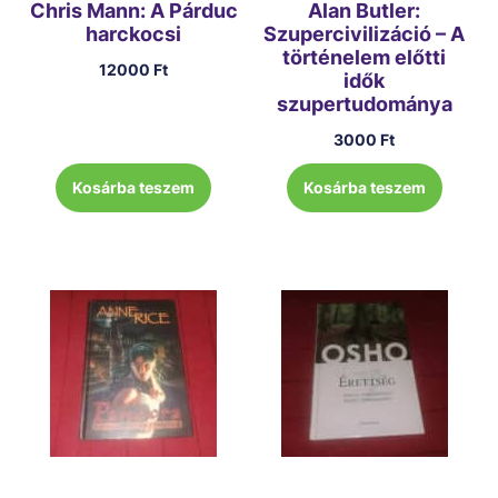
Chris Mann: A Párduc
Alan Butler:
harckocsi
Szupercivilizáció – A
történelem előtti
12000
Ft
idők
szupertudománya
3000
Ft
Kosárba teszem
Kosárba teszem