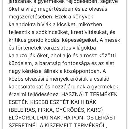
játszanak a gyermekek fejlődésében, segítve
őket a világ megértésében és az olvasás
megszeretésében. Ezek a könyvek
kalandokra hívják a kicsiket, miközben
fejlesztik a szókincsüket, kreativitásukat, és
kritikus gondolkodási képességeiket. A mesék
és történetek varázslatos világokba
kalauzolják őket, ahol a jó és a rossz közötti
küzdelem, a barátság fontossága és az élet
nagy kérdései állnak a középpontban. A
közös olvasási élmények erősítik a családi
kapcsolatokat és hozzájárulnak a gyermekek
érzelmi fejlődéséhez. HASZNÁLT TERMÉKEK
ESETÉN KISEBB ESZTÉTIKAI HIBÁK
(BELEÍRÁS, FIRKA, GYŰRŐDÉS, KARC)
ELŐFORDULHATNAK, HA PONTOS LEÍRÁST
SZERETNÉL A KISZEMELT TERMÉKRŐL,