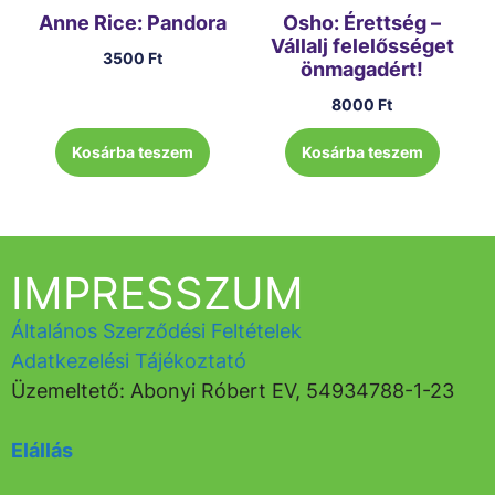
Anne Rice: Pandora
Osho: Érettség –
Vállalj felelősséget
3500
Ft
önmagadért!
8000
Ft
Kosárba teszem
Kosárba teszem
IMPRESSZUM
Általános Szerződési Feltételek
Adatkezelési Tájékoztató
Üzemeltető: Abonyi Róbert EV, 54934788-1-23
Elállás