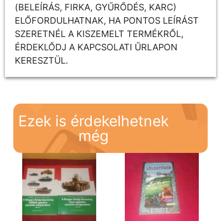
(BELEÍRÁS, FIRKA, GYŰRŐDÉS, KARC)
ELŐFORDULHATNAK, HA PONTOS LEÍRÁST
SZERETNÉL A KISZEMELT TERMÉKRŐL,
ÉRDEKLŐDJ A KAPCSOLATI ŰRLAPON
KERESZTÜL.
Ezek is érdekelhetnek
még