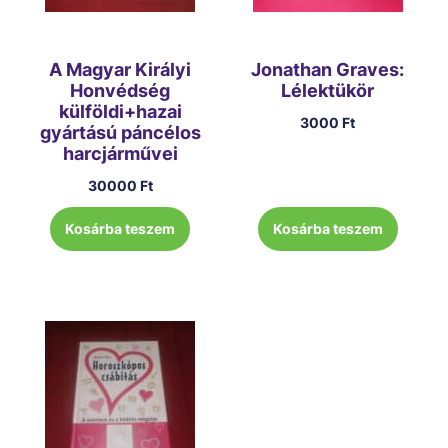
A Magyar Királyi
Jonathan Graves:
Honvédség
Lélektükör
külföldi+hazai
3000
Ft
gyártású páncélos
harcjárművei
30000
Ft
Kosárba teszem
Kosárba teszem