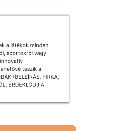
zek a játékok minden
ól, sportokról vagy
 innovatív
lehetővé teszik a
IBÁK (BELEÍRÁS, FIRKA,
ŐL, ÉRDEKLŐDJ A