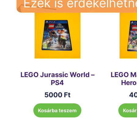
Ezek is érdekelhet
LEGO Jurassic World –
LEGO Ma
PS4
Hero
5000
Ft
4
Kosárba teszem
Kosár