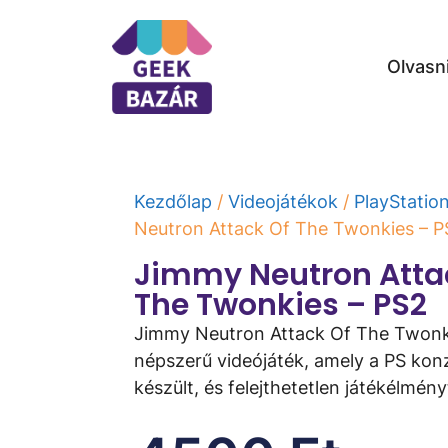
Olvasn
Kezdőlap
/
Videojátékok
/
PlayStatio
Neutron Attack Of The Twonkies – P
Jimmy Neutron Atta
The Twonkies – PS2
Jimmy Neutron Attack Of The Twonk
népszerű videójáték, amely a PS ko
készült, és felejthetetlen játékélményt