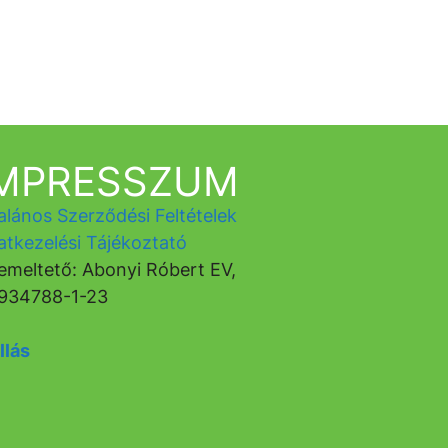
IMPRESSZUM
alános Szerződési Feltételek
atkezelési Tájékoztató
emeltető: Abonyi Róbert EV,
934788-1-23
llás