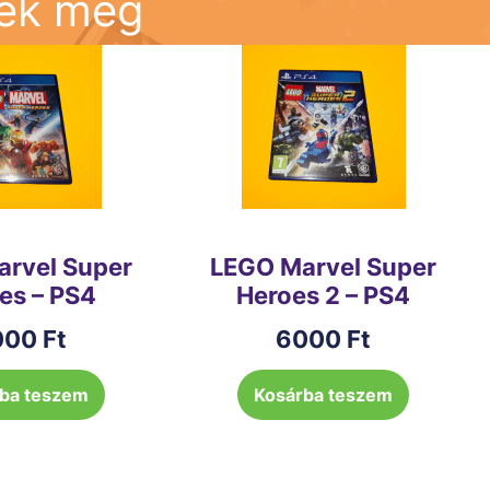
nek még
rvel Super
LEGO Marvel Super
es – PS4
Heroes 2 – PS4
000
Ft
6000
Ft
ba teszem
Kosárba teszem