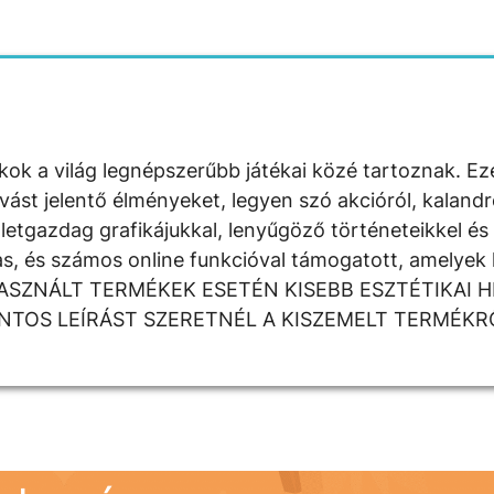
kok a világ legnépszerűbb játékai közé tartoznak. E
vást jelentő élményeket, legyen szó akcióról, kalandr
letgazdag grafikájukkal, lenyűgöző történeteikkel és
s, és számos online funkcióval támogatott, amelyek 
t. HASZNÁLT TERMÉKEK ESETÉN KISEBB ESZTÉTIKAI H
TOS LEÍRÁST SZERETNÉL A KISZEMELT TERMÉKR