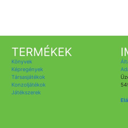
TERMÉKEK
Könyvek
Ált
Képregények
Ad
Társasjátékok
Üz
Konzoljátékok
54
Játékszerek
Elá