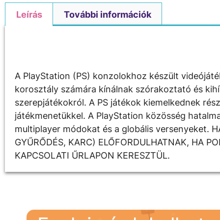
Leírás
További információk
Leírás
A PlayStation (PS) konzolokhoz készült videójáté
korosztály számára kínálnak szórakoztató és kihí
szerepjátékokról. A PS játékok kiemelkednek rész
játékmenetükkel. A PlayStation közösség hatalma
multiplayer módokat és a globális versenyeke
GYŰRŐDÉS, KARC) ELŐFORDULHATNAK, HA PON
KAPCSOLATI ŰRLAPON KERESZTÜL.