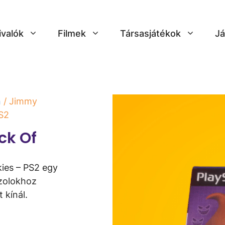
ivalók
Filmek
Társasjátékok
Já
n
/ Jimmy
S2
ck Of
ies – PS2 egy
nzolokhoz
 kínál.