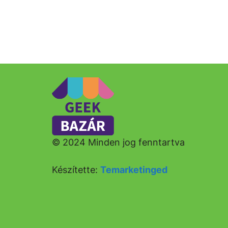
© 2024 Minden jog fenntartva
Készítette:
Temarketinged