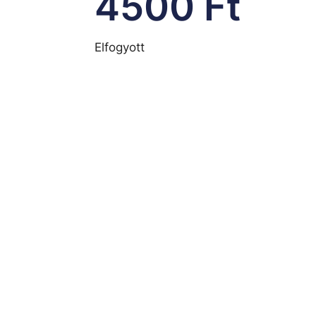
4500
Ft
Elfogyott