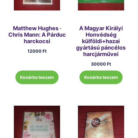
Matthew Hughes ·
A Magyar Királyi
Chris Mann: A Párduc
Honvédség
harckocsi
külföldi+hazai
gyártású páncélos
12000
Ft
harcjárművei
30000
Ft
Kosárba teszem
Kosárba teszem