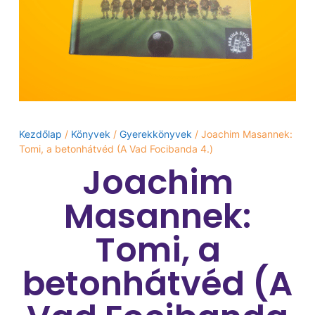
Kezdőlap
/
Könyvek
/
Gyerekkönyvek
/ Joachim Masannek:
Tomi, ​a betonhátvéd (A Vad Focibanda 4.)
Joachim
Masannek:
Tomi, ​a
betonhátvéd (A