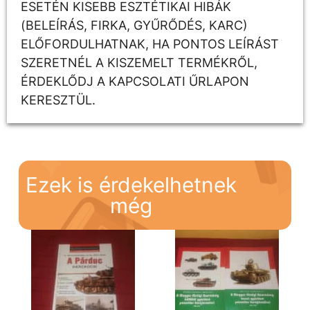
ESETÉN KISEBB ESZTÉTIKAI HIBÁK
(BELEÍRÁS, FIRKA, GYŰRŐDÉS, KARC)
ELŐFORDULHATNAK, HA PONTOS LEÍRÁST
SZERETNÉL A KISZEMELT TERMÉKRŐL,
ÉRDEKLŐDJ A KAPCSOLATI ŰRLAPON
KERESZTÜL.
Ezek is érdekelhetnek
még