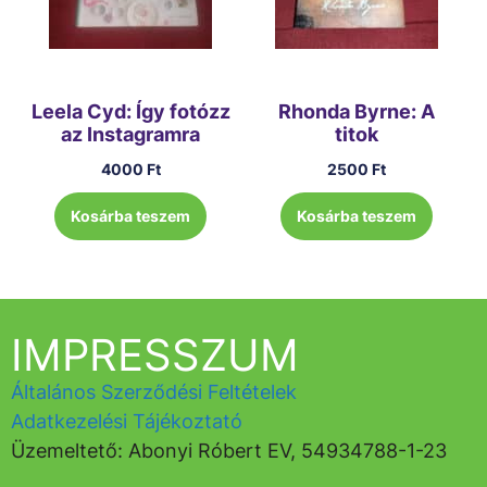
Leela Cyd: Így fotózz
Rhonda Byrne: A
az Instagramra
titok
4000
Ft
2500
Ft
Kosárba teszem
Kosárba teszem
IMPRESSZUM
Általános Szerződési Feltételek
Adatkezelési Tájékoztató
Üzemeltető: Abonyi Róbert EV, 54934788-1-23