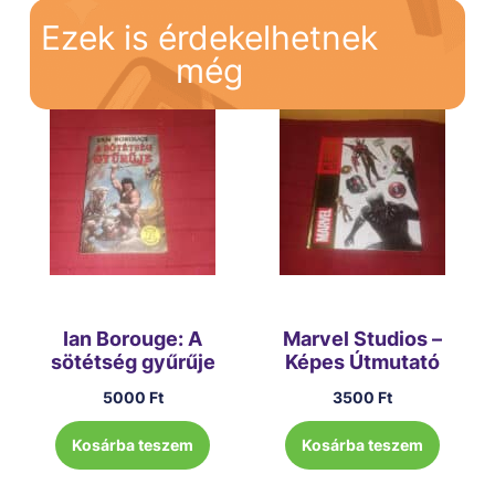
Ezek is érdekelhetnek
még
Ian Borouge: A
Marvel Studios –
sötétség gyűrűje
Képes Útmutató
5000
Ft
3500
Ft
Kosárba teszem
Kosárba teszem