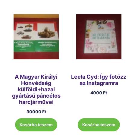
A Magyar Királyi
Leela Cyd: Így fotózz
Honvédség
az Instagramra
külföldi+hazai
4000
Ft
gyártású páncélos
harcjárművei
30000
Ft
Kosárba teszem
Kosárba teszem