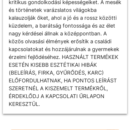
kritikus gondolkodási képességeiket. A mesék
és történetek varázslatos világokba
kalauzolják őket, ahol a jó és a rossz közötti
küzdelem, a barátság fontossága és az élet
nagy kérdései állnak a középpontban. A
közös olvasási élmények erősítik a családi
kapcsolatokat és hozzájárulnak a gyermekek
érzelmi fejlődéséhez. HASZNÁLT TERMÉKEK
ESETÉN KISEBB ESZTÉTIKAI HIBÁK
(BELEÍRÁS, FIRKA, GYŰRŐDÉS, KARC)
ELŐFORDULHATNAK, HA PONTOS LEÍRÁST
SZERETNÉL A KISZEMELT TERMÉKRŐL,
ÉRDEKLŐDJ A KAPCSOLATI ŰRLAPON
KERESZTÜL.